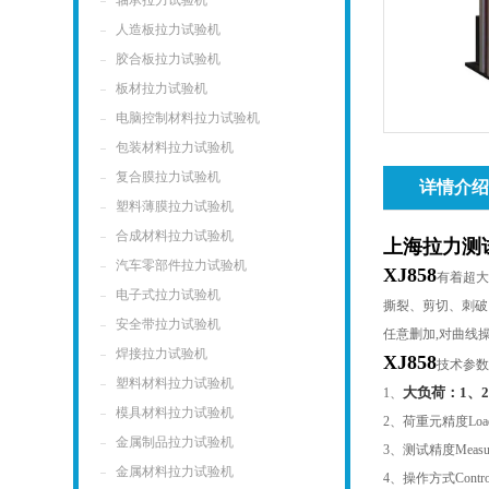
轴承拉力试验机
人造板拉力试验机
胶合板拉力试验机
板材拉力试验机
电脑控制材料拉力试验机
包装材料拉力试验机
复合膜拉力试验机
详情介
塑料薄膜拉力试验机
合成材料拉力试验机
上海拉力测
汽车零部件拉力试验机
XJ858
有着超
电子式拉力试验机
撕裂、剪切、刺破
安全带拉力试验机
任意删加
,
对曲线
焊接拉力试验机
XJ858
技术参
塑料材料拉力试验机
大负荷：1、2
1
、
模具材料拉力试验机
2
、荷重元精度
Loa
金属制品拉力试验机
3
、测试精度
Measu
金属材料拉力试验机
4
、操作方式
Contr