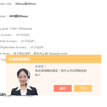
alid width
：
500mm或
600mm
600
或800mm
troke
：
ng speed : 0.001~500mm/min
 Accuracy
：
: ±0.5%
以内；
troke Accuracy
：
±0.5%
以内；
Displacement Accuracy
：
±0.5%
以内
ty device
： 电子限位保护，紧急停止键
Safeguard stroke
 Unit Weight
： 约400
kg
欢迎您！
来自局域网的朋友！有什么可以帮助您的
吗？
58
XJ858
维修
报价
；