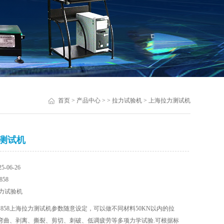
首页
>
产品中心
> >
拉力试验机
> 上海拉力测试机
测试机
-06-26
58
力试验机
J858上海拉力测试机参数随意设定，可以做不同材料50KN以内的拉
弯曲、剥离、撕裂、剪切、刺破、低调疲劳等多项力学试验.可根据标