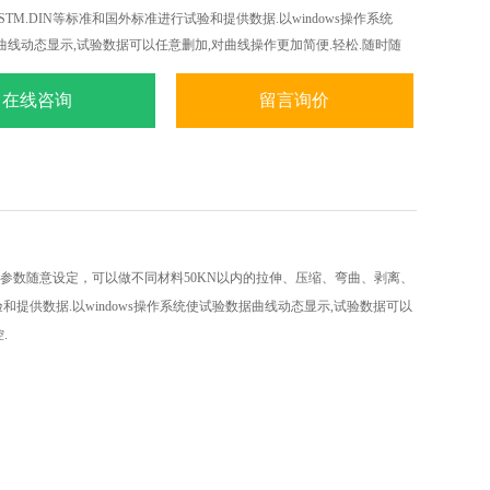
S.ASTM.DIN等标准和国外标准进行试验和提供数据.以windows操作系统
曲线动态显示,试验数据可以任意删加,对曲线操作更加简便.轻松.随时随
曲线遍历.叠加.分离.缩放.打印等全电子显示监控.
在线咨询
留言询价
参数随意设定，可以做不同材料5
0KN
以内的拉伸、压缩、弯曲、剥离、
验和提供数据
.
以
windows
操作系统使试验数据曲线动态显示
,
试验数据可以
控
.