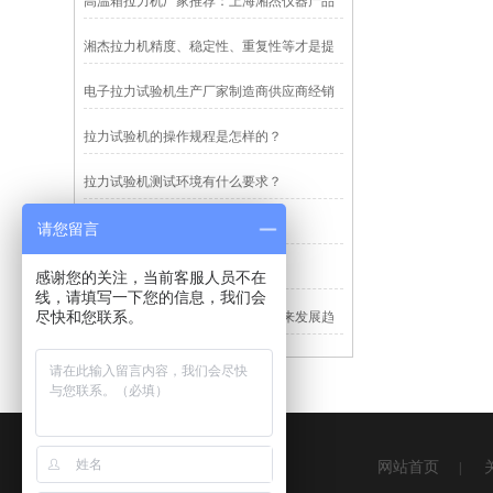
高温箱拉力机厂家推荐：上海湘杰仪器产品
实力与选购要点
湘杰拉力机精度、稳定性、重复性等才是提
升效率的关键
电子拉力试验机生产厂家制造商供应商经销
商品牌推荐，上海湘杰仪器带你挑
拉力试验机的操作规程是怎样的？
拉力试验机测试环境有什么要求？
拉力试验机夹具选购指南
请您留言
拉力试验机应该要如何去选择？
感谢您的关注，当前客服人员不在
线，请填写一下您的信息，我们会
尽快和您联系。
个性化定制是拉力试验机软件的未来发展趋
势
网站首页
|