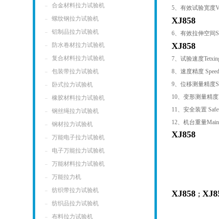
合金材料拉力试验机
5
、有效试验宽度
V
螺纹钢拉力试验机
XJ858
铝制品拉力试验机
6
、有效拉伸空间
S
XJ858
防水卷材拉力试验机
复合材料拉力试验机
7
、试验速度
Tetxi
包装带拉力试验机
8
、速度精度
Speed
9
、位移测量精度
S
卧式拉力试验机
10
、变形测量精度
橡胶材料拉力试验机
11
、安全装置
Safe
钢丝绳拉力试验机
12
、机台重量
Main
钢材拉力试验机
XJ858
万能电子拉力试验机
电子万能拉力试验机
万能材料拉力试验机
万能拉力机
纺织带拉力试验机
XJ858
XJ8
；
纺织品拉力试验机
布料拉力试验机