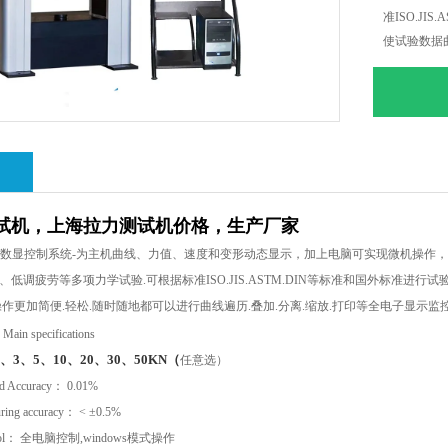
准ISO.JI
使试验数据
地都可以进行
绍
试机，上海拉力测试机价格，生产厂家
大数显控制系统
-
为主机曲线、力值、速度和变形动态显示，加上电脑可实现微机操作，
、低调疲劳等多项力学试验
.
可根据标准
ISO.JIS.ASTM.DIN
等标准和国外标准进行试
操作更加简便
.
轻松
.
随时随地都可以进行曲线遍历
.
叠加
.
分离
.
缩放
.
打印等全电子显示监
数
Main specifications
、3、5、10、20、30、50KN（
任意选）
d Accuracy
：
0.01%
ring accuracy
：
< ±0.5%
ol
： 全电脑控制
,windows
模式操作