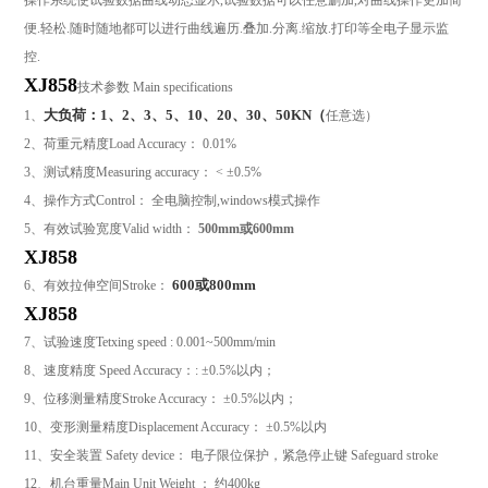
操作系统使试验数据曲线动态显示
,
试验数据可以任意删加
,
对曲线操作更加简
便
.
轻松
.
随时随地都可以进行曲线遍历
.
叠加
.
分离
.
缩放
.
打印等全电子显示监
控
.
XJ858
技术参数
Main specifications
大负荷：1、2、3、5、10、20、30、50KN（
1
、
任意选）
2
、荷重元精度
Load Accuracy
：
0.01%
3
、测试精度
Measuring accuracy
：
< ±0.5%
4
、操作方式
Control
： 全电脑控制
,windows
模式操作
5
、有效试验宽度
Valid width
：
500mm或
600mm
XJ858
600
或800mm
6
、有效拉伸空间
Stroke
：
XJ858
7
、试验速度
Tetxing speed : 0.001~500mm/min
8
、速度精度
Speed Accuracy
：
: ±0.5%
以内；
9
、位移测量精度
Stroke Accuracy
：
±0.5%
以内；
10
、变形测量精度
Displacement Accuracy
：
±0.5%
以内
11
、安全装置
Safety device
： 电子限位保护，紧急停止键
Safeguard stroke
12
、机台重量
Main Unit Weight
： 约400
kg