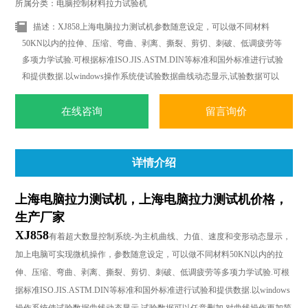
所属分类：电脑控制材料拉力试验机
描述：XJ858上海电脑拉力测试机参数随意设定，可以做不同材料
50KN以内的拉伸、压缩、弯曲、剥离、撕裂、剪切、刺破、低调疲劳等
多项力学试验.可根据标准ISO.JIS.ASTM.DIN等标准和国外标准进行试验
和提供数据.以windows操作系统使试验数据曲线动态显示,试验数据可以
任意删加,对曲线操作更加简便.轻松.随时随地都可以进行曲线遍历.叠加.
分离.缩放.打印等全电子显示监控.
在线咨询
留言询价
详情介绍
上海电脑拉力测试机，上海电脑拉力测试机价格，
生产厂家
XJ858
有着超大数显控制系统
-
为主机曲线、力值、速度和变形动态显示，
加上电脑可实现微机操作，参数随意设定，可以做不同材料5
0KN
以内的拉
伸、压缩、弯曲、剥离、撕裂、剪切、刺破、低调疲劳等多项力学试验
.
可根
据标准
ISO.JIS.ASTM.DIN
等标准和国外标准进行试验和提供数据
.
以
windows