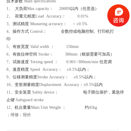
技术参数
Main specifications
1
、
大负荷
Max capacity
：
2000N
以内（任意选）
2
、
荷重元精度
Load Accuracy
：
0.01%
3
、测试精度
Measuring accuracy
：
< ±0.5%
4
、操作方式
Control
：
全数控或电脑控制、打印机打
印
5
、有效宽度
Valid width
：
150mm
6
、有效拉伸空间
Stroke
：
300mm
（根据需要可加高）
7
、试验速度
Tetxing speed
：
0.001~
300mm
/min
任意调
8
、速度精度
Speed Accuracy
：
±0.5%
以内；
9
、位移测量精度
Stroke Accuracy
：
±0.5%
以内；
10
、变形测量精度
Displacement Accuracy
：
±0.5%
以内
11
、安全装置
Safety device
：
电子限位保护，紧急停
止键
Safeguard stroke
12
、机台重量
Main Unit Weight
：
约
45kg
；维修；报价