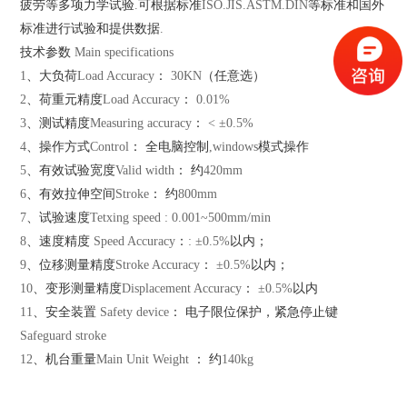
疲劳等多项力学试验
.
可根据标准
ISO.JIS.ASTM.DIN
等标准和国外
标准进行试验和提供数据
.
技术参数
Main specifications
1
、大负荷
Load Accuracy
：
30KN
（任意选）
2
、荷重元精度
Load Accuracy
：
0.01%
3
、测试精度
Measuring accuracy
：
< ±0.5%
4
、操作方式
Control
： 全电脑控制
,windows
模式操作
5
、有效试验宽度
Valid width
： 约
420mm
6
、有效拉伸空间
Stroke
： 约
800mm
7
、试验速度
Tetxing speed : 0.001~500mm/min
8
、速度精度
Speed Accuracy
：
: ±0.5%
以内；
9
、位移测量精度
Stroke Accuracy
：
±0.5%
以内；
10
、变形测量精度
Displacement Accuracy
：
±0.5%
以内
11
、安全装置
Safety device
： 电子限位保护，紧急停止键
Safeguard stroke
12
、机台重量
Main Unit Weight
： 约
140kg