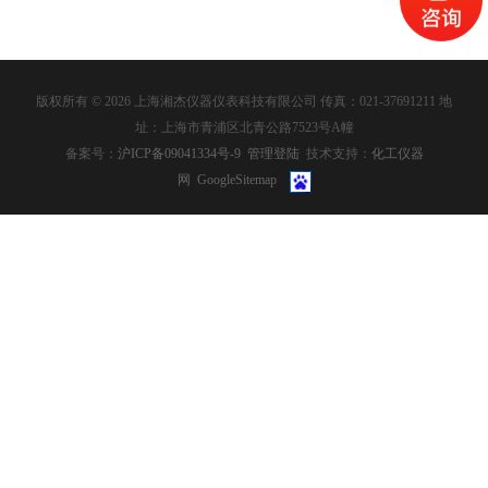
版权所有 © 2026 上海湘杰仪器仪表科技有限公司 传真：021-37691211 地
址：上海市青浦区北青公路7523号A幢
备案号：
沪ICP备09041334号-9
管理登陆
技术支持：
化工仪器
网
GoogleSitemap