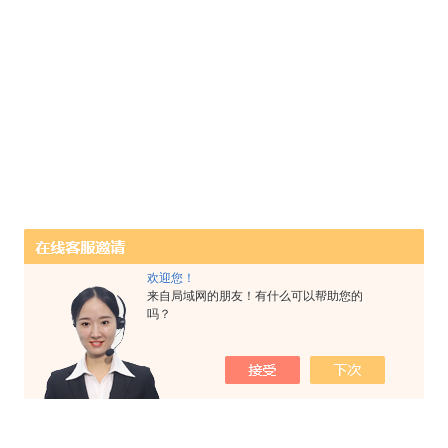
欢迎您！
来自局域网的朋友！有什么可以帮助您的
吗？