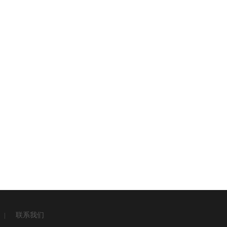
联系我们
|