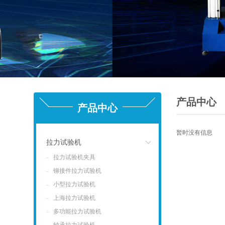
产品中心
产品中心
暂时没有信息
拉力试验机
拉力试验机夹具
点击
铆接件拉力试验机
小型拉力试验机
上海拉力试验机
多功能拉力试验机