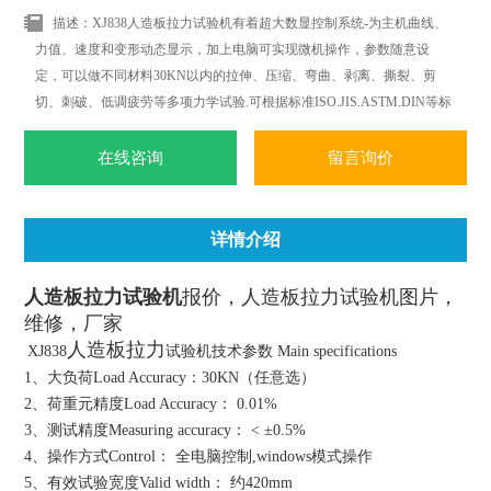
描述：XJ838人造板拉力试验机有着超大数显控制系统-为主机曲线、
力值、速度和变形动态显示，加上电脑可实现微机操作，参数随意设
定，可以做不同材料30KN以内的拉伸、压缩、弯曲、剥离、撕裂、剪
切、刺破、低调疲劳等多项力学试验.可根据标准ISO.JIS.ASTM.DIN等标
准和国外标准进行试验和提供数据.
在线咨询
留言询价
详情介绍
人造板拉力试验机
报价，
人造板拉力试验机
图片，
维修，
厂家
人造板拉力
XJ838
试验机技术参数 Main specifications
1、大负荷Load Accuracy：30KN（任意选）
2、荷重元精度Load Accuracy： 0.01%
3、测试精度Measuring accuracy： < ±0.5%
4、操作方式Control： 全电脑控制,windows模式操作
5、有效试验宽度Valid width： 约420mm