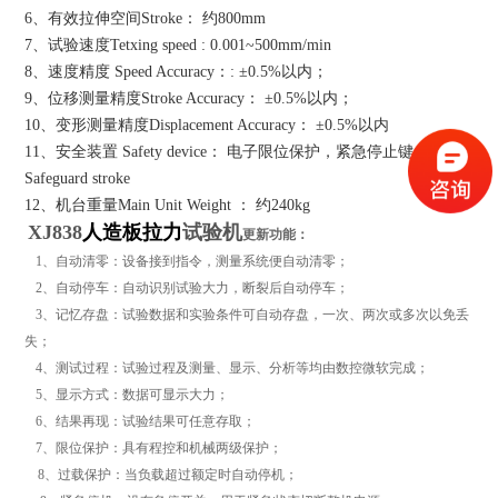
6、有效拉伸空间Stroke： 约800mm
7、试验速度Tetxing speed : 0.001~500mm/min
8、速度精度 Speed Accuracy：: ±0.5%以内；
9、位移测量精度Stroke Accuracy： ±0.5%以内；
10、变形测量精度Displacement Accuracy： ±0.5%以内
11、安全装置 Safety device： 电子限位保护，紧急停止键
Safeguard stroke
12、机台重量Main Unit Weight ： 约240kg
XJ838
人造板拉力
试验机
更新功能：
1、自动清零：设备接到指令，测量系统便自动清零；
2、自动停车：自动识别试验大力，断裂后自动停车；
3、记忆存盘：试验数据和实验条件可自动存盘，一次、两次或多次以免丢
失；
4、测试过程：试验过程及测量、显示、分析等均由数控微软完成；
5、显示方式：数据可显示大力；
6、结果再现：试验结果可任意存取；
7、限位保护：具有程控和机械两级保护；
8、过载保护：当负载超过额定时自动停机；