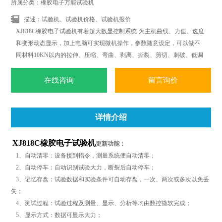
所属分类：橡胶电子万能试验机
描述：试验机、试验机价格、试验机报价
XJ818C橡胶电子试验机有着超大数显控制系统-为主机曲线、力值、速度
和变形动态显示，加上电脑可实现微机操作，参数随意设定，可以做不
同材料10KN以内的拉伸、压缩、弯曲、剥离、撕裂、剪切、刺破、低调
疲劳等多项力学试验.可根据标准ISO.JIS.ASTM.DIN等标准和国外标准进
行试验和提供数据.
在线咨询
留言询价
详情介绍
XJ818C
橡胶电子试验机
更新功能：
1、自动清零：设备接到指令，测量系统便自动清零；
2、自动停车：自动识别试验大力，断裂后自动停车；
3、记忆存盘：试验数据和实验条件可自动存盘，一次、两次或多次以免丢
失；
4、测试过程：试验过程及测量、显示、分析等均由数控微软完成；
5、显示方式：数据可显示大力；