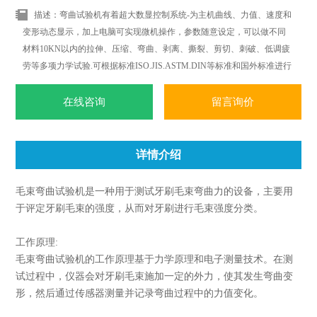
描述：弯曲试验机有着超大数显控制系统-为主机曲线、力值、速度和
变形动态显示，加上电脑可实现微机操作，参数随意设定，可以做不同
材料10KN以内的拉伸、压缩、弯曲、剥离、撕裂、剪切、刺破、低调疲
劳等多项力学试验.可根据标准ISO.JIS.ASTM.DIN等标准和国外标准进行
试验和提供数据.
在线咨询
留言询价
详情介绍
毛束弯曲试验机是一种用于测试牙刷毛束弯曲力的设备，主要用
于评定牙刷毛束的强度，从而对牙刷进行毛束强度分类。
工作原理:
毛束弯曲试验机的工作原理基于力学原理和电子测量技术。在测
试过程中，仪器会对牙刷毛束施加一定的外力，使其发生弯曲变
形，然后通过传感器测量并记录弯曲过程中的力值变化。