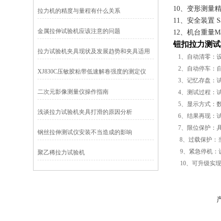
10、变形测量精度Di
拉力机的精度与量程有什么关系
11、安全装置 Saf
金属拉伸试验机应该注意的问题
12、机台重量Main 
钮扣拉力测试
拉力试验机夹具现状及发展趋势和夹具适用
1、自动清零：
性的判断标准
2、自动停车：
XJ830C压敏胶粘带低速解卷强度的测定仪
3、记忆存盘：
二次元影像测量仪操作指南
4、测试过程：
5、显示方式：
浅谈拉力试验机夹具打滑的原因分析
6、结果再现：
7、限位保护：
钢丝拉伸测试仪安装不当造成的影响
8、过载保护：
9、紧急停机：
聚乙稀拉力试验机
10、可升级实