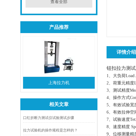
查看全部
产品推荐
详情介
钮扣拉力测试
1、大负荷Load 
上海拉力机
2、荷重元精度Load
3、测试精度Measur
4、操作方式Con
相关文章
5、有效试验宽度Va
6、有效拉伸空间S
口红折断力测试仪试验测试步骤
7、试验速度Tetxin
8、速度精度 Spee
拉力试验机的操作规程是怎样的？
9、位移测量精度St