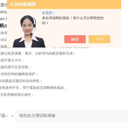
splacement Accuracy： ±0.5%以内
ety device： 电子限位保护，紧急停止键 Safeguard stroke
欢迎您！
来自局域网的朋友！有什么可以帮助您的
Unit Weight ： 约240kg
吗？
机
部分更新功能：
设备接到指令，测量系统便自动清零；
自动识别试验大力，断裂后自动停车；
试验数据和实验条件可自动存盘，一次、两次或多次以免丢失；
试验过程及测量、显示、分析等均由数控微软完成；
数据可显示大力；
试验结果可任意存取；
具有程控和机械两级保护；
当负载超过额定时自动停机；
设有急停开关，用于紧急状态切断整机电源；
现主机和微机独立操作；
产品：