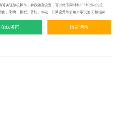
脑可实现微机操作，参数随意设定，可以做不同材料10KN以内的拉
弯曲、剥离、撕裂、剪切、刺破、低调疲劳等多项力学试验.可根据标
S.ASTM.DIN等标准和国外标准进行试验和提供数据.
在线咨询
留言询价