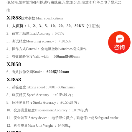
便
.
轻松
.
随时随地都可以进行曲线遍历
.
叠加
.
分离
.
缩放
.
打印等全电子显示监
控
.
XJ858
技术参数
Main specifications
大负荷：1、2、3、5、10、20、30、50KN（
1
、
任意选）
2
、荷重元精度
Load Accuracy
：
0.01%
3
、测试精度
Measuring accuracy
：
< ±0.5%
4
、操作方式
Control
： 全电脑控制
,windows
模式操作
5
、有效试验宽度
Valid width
：
500mm或
600mm
XJ858
600
或800mm
6
、有效拉伸空间
Stroke
：
XJ858
7
、试验速度
Tetxing speed : 0.001~500mm/min
8
、速度精度
Speed Accuracy
：
: ±0.5%
以内；
9
、位移测量精度
Stroke Accuracy
：
±0.5%
以内；
10
、变形测量精度
Displacement Accuracy
：
±0.5%
以内
11
、安全装置
Safety device
： 电子限位保护，紧急停止键
Safeguard stroke
12
、机台重量
Main Unit Weight
： 约400
kg