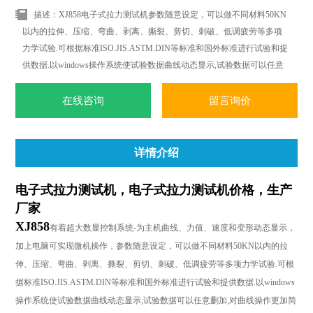
描述：XJ858电子式拉力测试机参数随意设定，可以做不同材料50KN
以内的拉伸、压缩、弯曲、剥离、撕裂、剪切、刺破、低调疲劳等多项
力学试验.可根据标准ISO.JIS.ASTM.DIN等标准和国外标准进行试验和提
供数据.以windows操作系统使试验数据曲线动态显示,试验数据可以任意
删加,对曲线操作更加简便.轻松.随时随地都可以进行曲线遍历.叠加.分离.
缩放.打印等全电子显示监控.
在线咨询
留言询价
详情介绍
电子式拉力测试机，电子式拉力测试机价格，生产
厂家
XJ858
有着超大数显控制系统
-
为主机曲线、力值、速度和变形动态显示，
加上电脑可实现微机操作，参数随意设定，可以做不同材料5
0KN
以内的拉
伸、压缩、弯曲、剥离、撕裂、剪切、刺破、低调疲劳等多项力学试验
.
可根
据标准
ISO.JIS.ASTM.DIN
等标准和国外标准进行试验和提供数据
.
以
windows
操作系统使试验数据曲线动态显示
,
试验数据可以任意删加
,
对曲线操作更加简