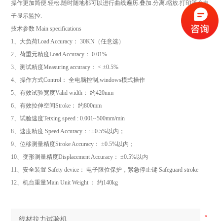
操作更加简便
.
轻松
.
随时随地都可以进行曲线遍历
.
叠加
.
分离
.
缩放
.
打印等全电
子显示监控
.
技术参数
Main specifications
1
、大负荷
Load Accuracy
：
30KN
（任意选）
2
、荷重元精度
Load Accuracy
：
0.01%
3
、测试精度
Measuring accuracy
：
< ±0.5%
4
、操作方式
Control
： 全电脑控制
,windows
模式操作
5
、有效试验宽度
Valid width
： 约
420mm
6
、有效拉伸空间
Stroke
： 约
800mm
7
、试验速度
Tetxing speed : 0.001~500mm/min
8
、速度精度
Speed Accuracy
：
: ±0.5%
以内；
9
、位移测量精度
Stroke Accuracy
：
±0.5%
以内；
10
、变形测量精度
Displacement Accuracy
：
±0.5%
以内
11
、安全装置
Safety device
： 电子限位保护，紧急停止键
Safeguard stroke
12
、机台重量
Main Unit Weight
： 约
140kg