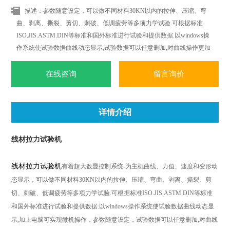
描述：参数随意设定，可以做不同材料30KN以内的拉伸、压缩、弯
曲、剥离、撕裂、剪切、刺破、低调疲劳等多项力学试验.可根据标准
ISO.JIS.ASTM.DIN等标准和国外标准进行试验和提供数据.以windows操
作系统使试验数据曲线动态显示,试验数据可以任意删加,对曲线操作更加
简便.轻松.随时随地都可以进行曲线遍历.叠加.分离.缩放.打印等全电子显
示监控.
在线咨询
留言询价
详情介绍
线材拉力试验机
线材拉力试验机
有着超大数显控制系统
-
为主机曲线、力值、速度和变形动
态显示，可以做不同材料
30KN
以内的拉伸、压缩、弯曲、剥离、撕裂、剪
切、刺破、低调疲劳等多项力学试验
.
可根据标准
ISO.JIS.ASTM.DIN
等标准
和国外标准进行试验和提供数据
.
以
windows
操作系统使试验数据曲线动态显
示
,
加上电脑可实现微机操作，参数随意设定，试验数据可以任意删加
,
对曲线