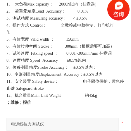
1
、
大负荷
Max capacity
：
2000N
以内（任意选）
2
、
荷重元精度
Load Accuracy
：
0.01%
3
、测试精度
Measuring accuracy
：
< ±0.5%
4
、操作方式
Control
：
全数控或电脑控制、打印机打
印
5
、有效宽度
Valid width
：
150mm
6
、有效拉伸空间
Stroke
：
300mm
（根据需要可加高）
7
、试验速度
Tetxing speed
：
0.001~
300mm
/min
任意调
8
、速度精度
Speed Accuracy
：
±0.5%
以内；
9
、位移测量精度
Stroke Accuracy
：
±0.5%
以内；
10
、变形测量精度
Displacement Accuracy
：
±0.5%
以内
11
、安全装置
Safety device
：
电子限位保护，紧急停
止键
Safeguard stroke
12
、机台重量
Main Unit Weight
：
约
45kg
；维修；报价