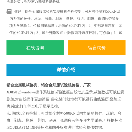
所属分类：铝型材万能材料试验机
描述：铝合金屈服试验机实现微机全程控制，可对整个材料500KN以
内力值的拉伸、压缩、弯曲、剥离、撕裂、剪切、刺破、低调疲劳等多
项力学试验 1、位移测量精度：示值的±0.5%以内；2、变形测量精度：示
值的±0.5%以内；3、试台升降装置：快/慢两种速度控制，可点动；4、试
台安全装置：电子限位保护；
在线咨询
留言询价
详情介绍
铝合金屈服试验机、铝合金屈服试验机价格、厂家
XJ858
以windows操作系统使试验数据曲线动态显示,试验数据可以任意
删加,对曲线操作更加简便.轻松.随时随地都可以进行曲线遍历.叠加.分
离.缩放.打印等全电子显示监控.
实现
微机全程控制，
可对整个材料5
00KN以内力值的
拉伸、压缩、弯
曲、剥离、撕裂、剪切、刺破、低调疲劳等多项力学试验,可根据标准
ISO.JIS.ASTM.DIN等标准和国外标准进行试验和提供数据.