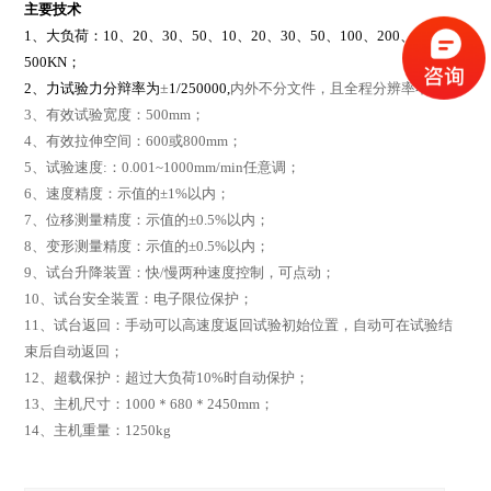
主要技术
1、大负荷：10、20、30、50、10、20、30、50、100、200、300、
500KN；
2、力试验力分辩率为
±
1/250000,
内外不分文件，且全程分辨率不变；
3、
有效试验宽度：
500mm；
4、
有效拉伸空间：600或
800mm；
5、试验速度:：0.001~1000mm/min任意调；
6、
速度精度：示值的
±1%
以内；
7、
位移测量精度：示值的
±0.5%
以内；
8、
变形测量精度：示值的
±0.5%
以内；
9、试台升降装置：快/慢两种速度控制，可点动；
10、试台安全装置：电子限位保护；
11、
试台返回：手动可以高速度返回试验初始位置，自动可在试验结
束后自动返回；
12、
超载保护：超过大负荷
10%
时自动保护；
13、主机尺寸：1000＊680＊2450mm；
14、
主机重量：
1250kg