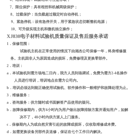
7
、限位保护：具有程控和机械两级保护；
8
、
过载保护：当负载超过额定时自动停机；
9
、紧急停机：设有急停开关，用于紧急状态切断整机电源；
10
、可升级实现主机和微机独立操作；
XJ830电子材料试验机质量保证及售后服务承诺
1
．保修范围：
试验机主机在正常使用的情况下由湘杰公司保修一年，终身维修服
务。主机因非人为原因造成的损坏，免费修理及更换零部件。
2
．培训：
a
．本试验机到需方场地二日内，我方人员到场调试，免费为需方
2-4
名操作
人员进行培训，培训地点在需方公司内。
b
．培训必须达到能正确使用试验机、软件操作和一般维护和故障处理为止。
3
．维修服务：
a
．咨询服务：供方随时或书面解答产品使用的疑问。
b
．故障保修期内，供方
4
小时内为用户做出故障排除方案并通知用户，如解
决不了，
48
小时内供方派人上门服务。
c
．保修期内人为或自然灾害引起的故障或损坏，仅收取维修成本费。
d
．如需更换设备另部件及送修，保证在七个工作日内解决。