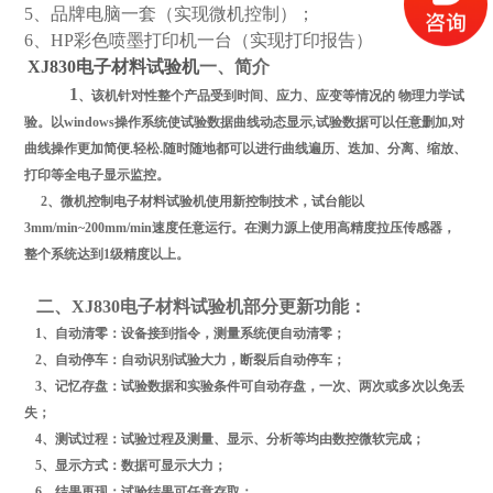
5
、品牌电脑一套（实现微机控制）；
6
、
HP
彩色喷墨打印机一台（实现打印报告）
XJ830电子材料试验机
一、简介
1
、该机针对性整个产品受到时间、应力、应变等情况的 物理力学试
验。以
windows
操作系统使试验数据曲线动态显示
,
试验数据可以任意删加
,
对
曲线操作更加简便
.
轻松
.
随时随地都可以进行曲线遍历、迭加、分离、缩放、
打印等全电子显示监控。
2
、微机控制电子材料试验机使用新控制技术，试台能以
3
mm/min~200mm/min速度任意运行。在测力源上使用高精度拉压传感器，
整个系统达到1级精度以上。
二、XJ830电子材料试验机部分更新功能：
1
、自动清零：设备接到指令，测量系统便自动清零；
2
、自动停车：自动识别试验大力，断裂后自动停车；
3
、记忆存盘：试验数据和实验条件可自动存盘，一次、两次或多次以免丢
失；
4
、测试过程：试验过程及测量、显示、分析等均由数控微软完成；
5
、显示方式：数据可显示大力；
6
、结果再现：试验结果可任意存取；