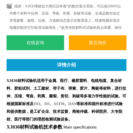
描述：XJ830薄膜拉力测试仪有着*的数控显示系统，可以做5000N以
内整个材料中拉伸、压缩、弯曲、剥离、刺破等试验，全液晶数控设定
所需参数，曲线、位移、力值能动态显示在数显器上，联接电脑实现全
电脑控制并打印标准试验报告；*改变传统材料式试验机机台笨重、操作
复杂、性能单一之缺点。外观采用挤型封板及高级烤漆处理，更显美观
大方。
在线咨询
留言询价
详情介绍
XJ830材料试验机适用于金属、医疗、橡胶塑料、电线电缆、复合材
料、胶粘试剂、土工建材、帘子布、弹簧、胶片、陶瓷等材料，进行拉
伸、压缩、弯曲、剥离、撕裂、剪切、刺破等多项力学性能的试验。可
根据国家标准及
ISO
、
JIS
、
ASTM
、
DAN
等标准和国外标准进行试验
和提供数据，是工矿企业、技术监督、商检仲裁、科研院所、大专院
校、医疗等部门的理想检测试验设备。
XJ830材料试验机
技术参数
Main specifications