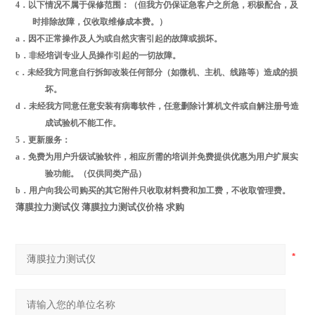
4
．以下情况不属于保修范围：（但我方仍保证急客户之所急，积极配合，及
时排除故障，仅收取维修成本费。）
a
．因不正常操作及人为或自然灾害引起的故障或损坏。
b
．非经培训专业人员操作引起的一切故障。
c
．未经我方同意自行拆卸改装任何部分（如微机、主机、线路等）造成的损
坏。
d
．未经我方同意任意安装有病毒软件，任意删除计算机文件或自解注册号造
成试验机不能工作。
5
．更新服务：
a
．免费为用户升级试验软件，相应所需的培训并免费提供优惠为用户扩展实
验功能。（仅供同类产品）
b
．用户向我公司购买的其它附件只收取材料费和加工费，不收取管理费。
薄膜拉力测试仪 薄膜拉力测试仪价格 求购