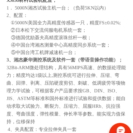
XJ830材料试验机配置；
1．
5000N
湘杰试验主机一台；（负荷
5KN
以内）
2
、配置：
①
5000N
美国全力高精度传感器一只，精度
FS
±
0.02%;
②日本松下交流伺服电机系统一套；
③德国优励聂夫高精度滚珠丝杆一根；
④中国台湾湘杰测量中心高精度同步系统一套；
⑤
中国台湾工机牌减速机一台；
3
、湘杰豪华测控系统及软件一套（带语音操作功能）；
32Bit-ARM
微处理结构，具有
56MIPS
高速、的数据处理能
力；精度均达
1
级以上
,
测控系统可进行拉伸、压缩、弯
曲、回弹、剥离、压陷硬度剪切、刺破、低调疲劳等项物
理力学试验，可根据客户产品要求按
GB
、
DIN
、
ISO
、
JIS
、
ASTM
等标准和国外标准进行试验和提供数据；能自
动求取大试验力、断裂力、压缩力、屈服
HRb
、抗拉强
度、弯曲强度，弹性模量、伸长率等参数。
能实现力值保
持，位移保持
4
、夹具配置：专业拉伸夹具一套