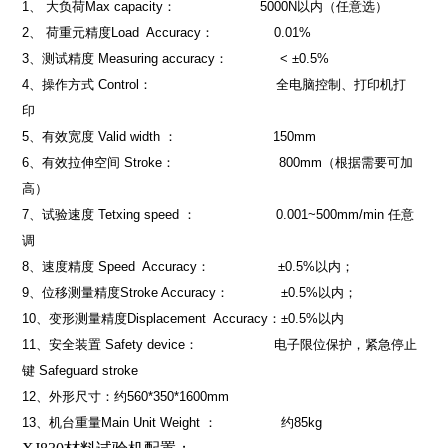
1
、
大负荷
Max capacity
：
5000N
以内（任意选）
2
、
荷重元精度
Load Accuracy
：
0.01%
3
、测试精度
Measuring accuracy
：
< ±0.5%
4
、操作方式
Control
：
全电脑控制、打印机打
印
5
、有效宽度
Valid width
：
150mm
6
、有效拉伸空间
Stroke
：
800mm
（根据需要可加
高）
7
、试验速度
Tetxing speed
：
0.001~
500mm
/min
任意
调
8
、速度精度
Speed Accuracy
：
±0.5%
以内；
9
、位移测量精度
Stroke Accuracy
：
±0.5%
以内；
10
、变形测量精度
Displacement Accuracy
：
±0.5%
以内
11
、安全装置
Safety device
：
电子限位保护，紧急停止
键
Safeguard stroke
12
、外形尺寸：约
560*350*
1600mm
13
、机台重量
Main Unit Weight
：
约
85kg