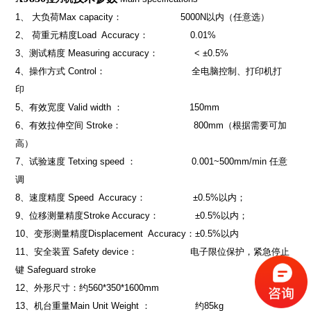
1
、
大负荷
Max capacity
：
5000N
以内（任意选）
2
、
荷重元精度
Load Accuracy
：
0.01%
3
、测试精度
Measuring accuracy
：
< ±0.5%
4
、操作方式
Control
：
全电脑控制、打印机打
印
5
、有效宽度
Valid width
：
150mm
6
、有效拉伸空间
Stroke
：
800mm
（根据需要可加
高）
7
、试验速度
Tetxing speed
：
0.001~
500mm
/min
任意
调
8
、速度精度
Speed Accuracy
：
±0.5%
以内；
9
、位移测量精度
Stroke Accuracy
：
±0.5%
以内；
10
、变形测量精度
Displacement Accuracy
：
±0.5%
以内
11
、安全装置
Safety device
：
电子限位保护，紧急停止
键
Safeguard stroke
12
、外形尺寸：约
560*350*
1600mm
13
、机台重量
Main Unit Weight
：
约
85kg