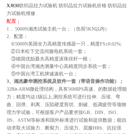
XJ830
纺织品拉力试验机 纺织品拉力试验机价格 纺织品拉
力试验机维修
配置；
1．
5000N
湘杰试验主机一台；（负荷
5KN
以内）
2
、配置：
①
5000N
美国全力高精度传感器一只，精度
FS
±
0.02%;
②日本松下交流伺服电机系统一套；
③德国优励聂夫高精度滚珠丝杆一根；
④中国台湾湘杰测量中心高精度同步系统一套；
⑤
中国台湾工机牌减速机一台；
3
、湘杰豪华测控系统及软件一套（带语音操作功能）；
32Bit-ARM
微处理结构，具有
56MIPS
高速、的数据处理能
力；精度均达
1
级以上
,
测控系统可进行拉伸、压缩、弯
曲、回弹、剥离、压陷硬度剪切、刺破、低调疲劳等项物
理力学试验，可根据客户产品要求按
GB
、
DIN
、
ISO
、
JIS
、
ASTM
等标准和国外标准进行试验和提供数据；能自
动求取大试验力、断裂力、压缩力、屈服
HRb
、抗拉强