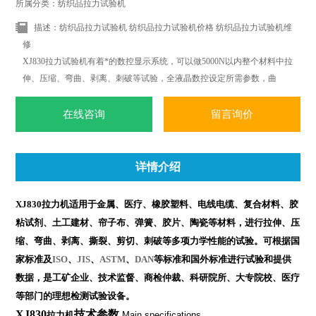
所属分类：纺织品拉力试验机
描述：纺织品拉力试验机 纺织品拉力试验机价格 纺织品拉力试验机维
修
XJ830拉力试验机有着*的数控显示系统，可以做5000N以内整个材料中拉
伸、压缩、弯曲、剥离、刺破等试验，全液晶数控设定所需参数，曲
线、位移、力值能动态显示在数显器上，联接电脑实现全电脑控制并打
印标准试验报告；
在线咨询
留言询价
详情介绍
XJ830拉力机适用于金属、医疗、橡胶塑料、电线电缆、复合材料、胶
粘试剂、土工建材、帘子布、弹簧、胶片、陶瓷等材料，进行拉伸、压
缩、弯曲、剥离、撕裂、剪切、刺破等多项力学性能的试验。可根据国
家标准及
ISO
、
JIS
、
ASTM
、
DAN
等标准和国外标准进行试验和提供
数据，是工矿企业、技术监督、商检仲裁、科研院所、大专院校、医疗
等部门的理想检测试验设备。
XJ830
技术参数
拉力机
Main specifications