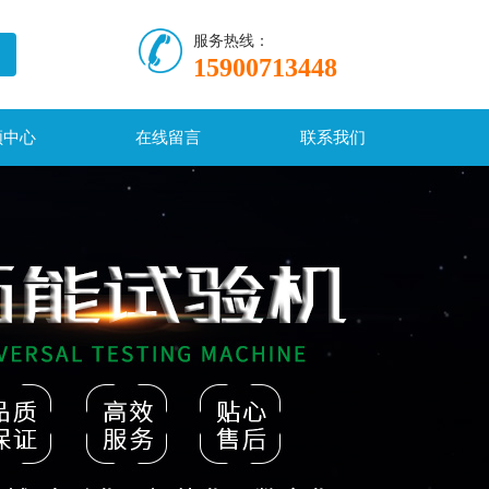
服务热线：
15900713448
频中心
在线留言
联系我们