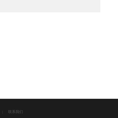
联系我们
|