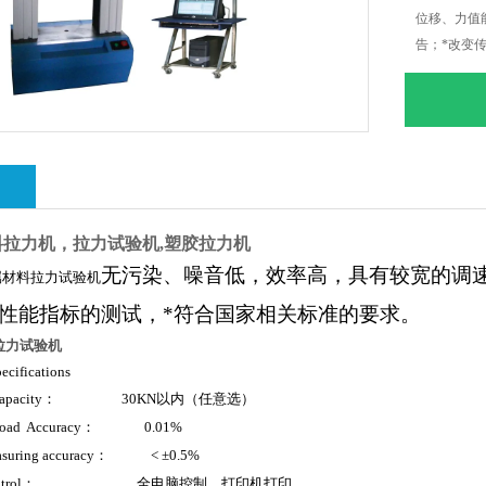
位移、力值
告；*改变
型封板及高
绍
拉力机，拉力试验机,塑胶拉力机
无污染、噪音低，效率高，具有较宽的调
金属材料拉力试验机
性能指标的测试，*符合国家相关标准的要求。
料拉力试验机
ecifications
 capacity： 30KN以内（任意选）
ad Accuracy： 0.01%
uring accuracy： < ±0.5%
Control： 全电脑控制、打印机打印