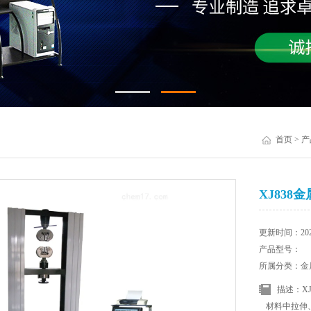
首页
>
产
XJ83
更新时间：2025
产品型号：
所属分类：金
描述：X
材料中拉伸