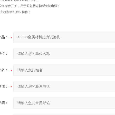
设有急停开关，用于紧急状态切断整机电源；
现主机和微机独立操作；
产品：
单位：
姓名：
电话：
邮箱：