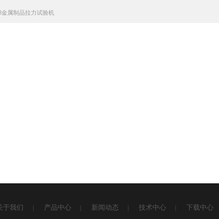
838金属制品拉力试验机
关于我们
产品中心
新闻动态
技术中心
下载中心
|
|
|
|