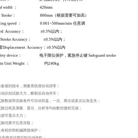
alid width ： 420mm
 Stroke： 800mm（根据需要可加高）
ing speed ： 0.001~500mm/min 任意调
ed Accuracy： ±0.5%以内；
roke Accuracy： ±0.5%以内；
placement Accuracy：±0.5%以内
fety device： 电子限位保护，紧急停止键 Safeguard stroke
 Unit Weight ： 约240kg
设备接到指令，测量系统便自动清零；
自动识别试验大力，断裂后自动停车；
试验数据和实验条件可自动存盘，一次、两次或多次以免丢失；
试验过程及测量、显示、分析等均由数控微软完成；
数据可显示大力；
试验结果可任意存取；
具有程控和机械两级保护；
当负载超过额定时自动停机；