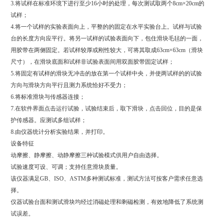
3.将试样在标准环境下进行至少16小时的处理，每次测试取两个8cm×20cm的
试样；
4.将一个试样的实验表面向上，平整的的固定在水平实验台上。试样与试验
台的长度方向应平行。将另一试样的试验表面向下，包住滑块毛毡的一面，
用胶带在两侧固定。若试样较厚或刚性较大，可将其取成63cm×63cm（滑块
尺寸），在滑块底面和试样非试验表面间用双面胶带固定试样；
5.将固定有试样的滑块无冲击的放在第一个试样中央，并使两试样的的试验
方向与滑块方向平行且测力系统恰好不受力；
6.将标准滑块与传感器连接；
7.在软件界面点击运行试验，试验结束后，取下滑块，点击回位，目的是保
护传感器。应测试多组试样；
8.由仪器统计分析实验结果，并打印。
设备特征
动摩擦、静摩擦、动静摩擦三种试验模式供用户自由选择。
试验速度可设、可调；支持任意滑块质量。
该仪器满足GB、ISO、ASTM多种测试标准，测试方法可按客户需求任意选
择。
仪器试验台面和测试滑块均经过消磁处理和剩磁检测，有效地降低了系统测
试误差。