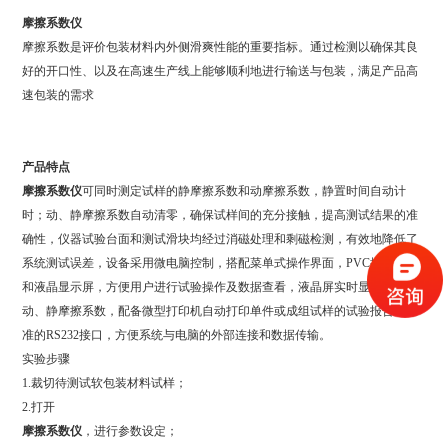
摩擦系数仪
摩擦系数是评价包装材料内外侧滑爽性能的重要指标。通过检测以确保其良
好的开口性、以及在高速生产线上能够顺利地进行输送与包装，满足产品高
速包装的需求
产品特点
摩擦系数仪
可同时测定试样的静摩擦系数和动摩擦系数，静置时间自动计
时；动、静摩擦系数自动清零，确保试样间的充分接触，提高测试结果的准
确性，仪器试验台面和测试滑块均经过消磁处理和剩磁检测，有效地降低了
系统测试误差，设备采用微电脑控制，搭配菜单式操作界面，PVC控制面板
和液晶显示屏，方便用户进行试验操作及数据查看，液晶屏实时显示力值及
动、静摩擦系数，配备微型打印机自动打印单件或成组试样的试验报告，标
准的RS232接口，方便系统与电脑的外部连接和数据传输。
实验步骤
1.裁切待测试软包装材料试样；
2.打开
摩擦系数仪
，进行参数设定；