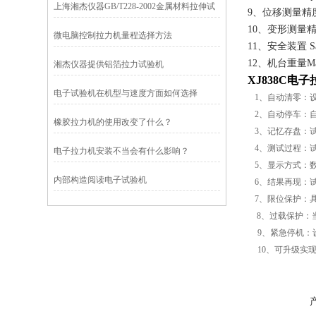
上海湘杰仪器GB/T228-2002金属材料拉伸试
9、位移测量精度St
验方法
10、变形测量精度Di
微电脑控制拉力机量程选择方法
11、安全装置 Saf
12、机台重量Main 
湘杰仪器提供铝箔拉力试验机
XJ838C电
电子试验机在机型与速度方面如何选择
1、自动清零：
2、自动停车：
橡胶拉力机的使用改变了什么？
3、记忆存盘：
4、测试过程：
电子拉力机安装不当会有什么影响？
5、显示方式：
内部构造阅读电子试验机
6、结果再现：
7、限位保护：
8、过载保护：
9、紧急停机：
10、可升级实