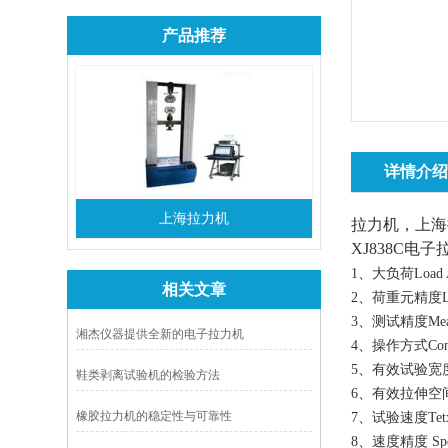
产品推荐
详情介
上海拉力机
拉力机，上海
XJ838C电
1、大负荷Load 
相关文章
2、荷重元精度Load
3、测试精度Measur
湘杰仪器提供全新的电子拉力机
4、操作方式Con
5、有效试验宽度Va
鞋类剥离试验机的检验方法
6、有效拉伸空间S
橡胶拉力机的稳定性与可靠性
7、试验速度Tetxin
8、速度精度 Spee