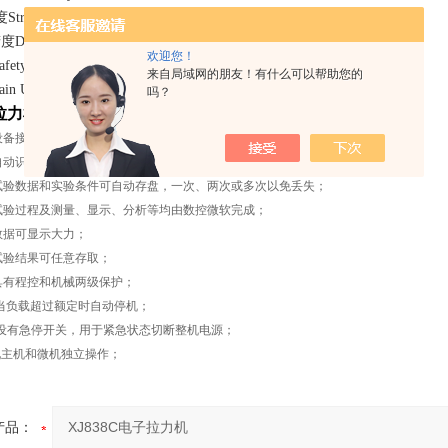
roke Accuracy： ±0.5%以内；
splacement Accuracy： ±0.5%以内
欢迎您！
ety device： 电子限位保护，紧急停止键 Safeguard stroke
来自局域网的朋友！有什么可以帮助您的
Unit Weight ： 约240kg
吗？
子拉力机
更新功能：
设备接到指令，测量系统便自动清零；
自动识别试验大力，断裂后自动停车；
试验数据和实验条件可自动存盘，一次、两次或多次以免丢失；
试验过程及测量、显示、分析等均由数控微软完成；
数据可显示大力；
试验结果可任意存取；
具有程控和机械两级保护；
当负载超过额定时自动停机；
设有急停开关，用于紧急状态切断整机电源；
现主机和微机独立操作；
产品：