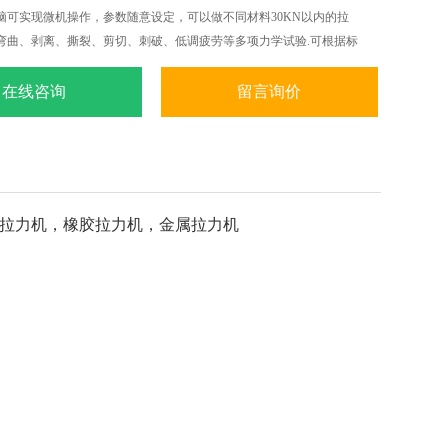
脑可实现微机操作，参数随意设定，可以做不同材料30KN以内的拉
弯曲、剥离、撕裂、剪切、刺破、低调疲劳等多项力学试验.可根据标
S.ASTM.DIN等标准和国外标准进行试验和提供数据.
在线咨询
留言询价
拉力机，橡胶拉力机，金属拉力机