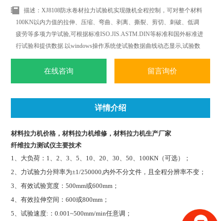
描述：XJ8108防水卷材拉力试验机实现微机全程控制，可对整个材料
100KN以内力值的拉伸、压缩、弯曲、剥离、撕裂、剪切、刺破、低调
疲劳等多项力学试验,可根据标准ISO.JIS.ASTM.DIN等标准和国外标准进
行试验和提供数据.以windows操作系统使试验数据曲线动态显示,试验数
据可以任意删加,对曲线操作更加简便.轻松.随时随地都可以进行曲线遍
历.叠加.分离.缩放.打印等全电子显示监控.
在线咨询
留言询价
详情介绍
材料拉力机价格，材料拉力机维修，材料拉力机生产厂家
纤维拉力测试仪
主要技术
1
、大负荷：1、2、3、5、10、20、30、50、100KN（可选）；
2
、力试验力分辩率为±1/250000,内外不分文件，且全程分辨率不变；
3
、有效试验宽度：500mm或600mm；
4
、有效拉伸空间：600或800mm；
5
、试验速度:：0.001~500mm/min任意调；