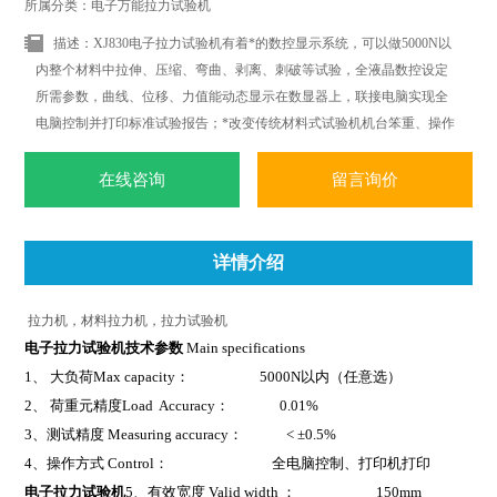
所属分类：电子万能拉力试验机
描述：XJ830电子拉力试验机有着*的数控显示系统，可以做5000N以
内整个材料中拉伸、压缩、弯曲、剥离、刺破等试验，全液晶数控设定
所需参数，曲线、位移、力值能动态显示在数显器上，联接电脑实现全
电脑控制并打印标准试验报告；*改变传统材料式试验机机台笨重、操作
复杂、性能单一之缺点。外观采用挤型封板及高级烤漆处理，更显美观
大方。
在线咨询
留言询价
详情介绍
拉力机，材料拉力机，拉力试验机
电子拉力试验机
技术参数
Main specifications
1
、 大负荷Max capacity： 5000N以内（任意选）
2
、 荷重元精度Load Accuracy： 0.01%
3
、测试精度 Measuring accuracy： < ±0.5%
4
、操作方式 Control： 全电脑控制、打印机打印
电子拉力试验机
5
、有效宽度 Valid width ： 150mm