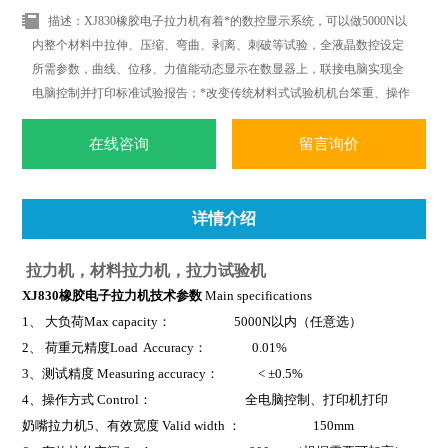
描述：XJ830橡胶电子拉力机有着*的数控显示系统，可以做5000N以
内整个材料中拉伸、压缩、弯曲、剥离、刺破等试验，全液晶数控设定
所需参数，曲线、位移、力值能动态显示在数显器上，联接电脑实现全
电脑控制并打印标准试验报告；*改变传统材料式试验机机台笨重、操作
复杂、性能单一之缺点。外观采用挤型封板及高级烤漆处理，更显美观
大方。
在线咨询
留言询价
详情介绍
拉力机，材料拉力机，拉力试验机
XJ830橡胶电子拉力机
技术参数
Main specifications
1
、 大负荷Max capacity： 5000N以内（任意选）
2
、 荷重元精度Load Accuracy： 0.01%
3
、测试精度 Measuring accuracy： < ±0.5%
4
、操作方式 Control： 全电脑控制、打印机打印
奶嘴拉力机
5
、有效宽度 Valid width ： 150mm