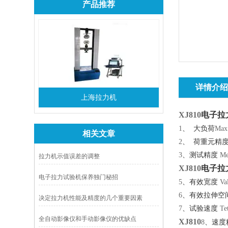
产品推荐
详情介
上海拉力机
XJ810
电子拉
1
、
大负荷
Max 
相关文章
2
、
荷重元精
3
、测试精度
Mea
拉力机示值误差的调整
XJ810
电子拉
电子拉力试验机保养独门秘招
5
、有效宽度
Va
6
、有效拉伸空
决定拉力机性能及精度的几个重要因素
7
、试验速度
Te
全自动影像仪和手动影像仪的优缺点
XJ810
8
、速度