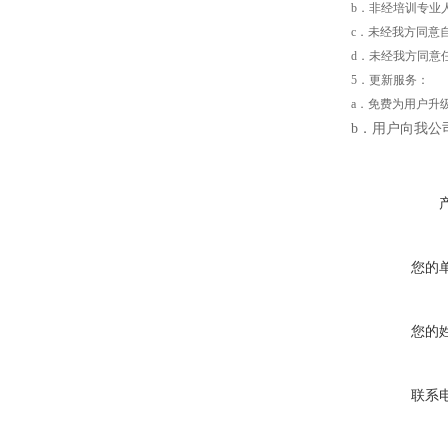
b．非经培训专业
c．未经我方同意
d．未经我方同意
5．更新服务：
a．免费为用户升
b
．用户向我公
您的
您的
联系