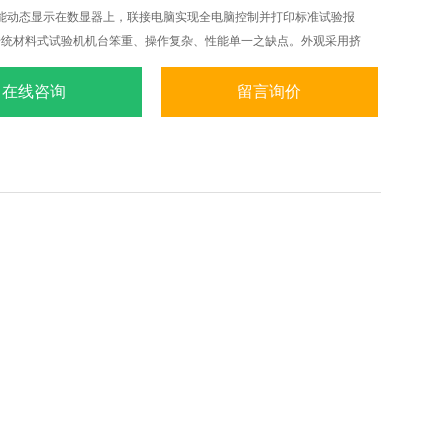
能动态显示在数显器上，联接电脑实现全电脑控制并打印标准试验报
传统材料式试验机机台笨重、操作复杂、性能单一之缺点。外观采用挤
级烤漆处理，更显美观大方。
在线咨询
留言询价