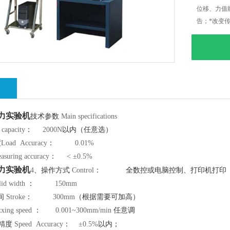
位移、力值
告；*改变
型封板及高
绍
力实验机
技术参数
Main specifications
capacity
：
2000N
以内（任意选）
度
Load Accuracy
：
0.01%
suring accuracy
：
< ±0.5%
力实验机
4
、操作方式
Control
：
全数控或电脑控制、打印机打印
lid width
：
150mm
间
Stroke
：
300mm
（根据需要可加高）
txing speed
：
0.001~
300mm
/min
任意调
精度
Speed Accuracy
：
±0.5%
以内；