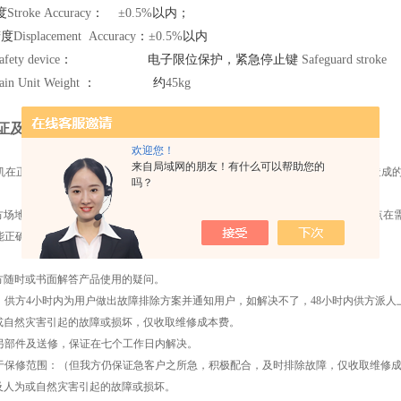
度
Stroke Accuracy
：
±0.5%
以内；
精度
Displacement Accuracy
：
±0.5%
以内
fety device
：
电子限位保护，紧急停止键
Safeguard stroke
ain Unit Weight
：
约
45kg
证及售后服务承诺
欢迎您！
来自局域网的朋友！有什么可以帮助您的
机在正常使用的情况下由湘杰公司保修一年，终身维修服务。主机因非人为原因造成
吗？
方场地二日内，我方人员到场调试，免费为需方2-4名操作人员进行培训，培训地点在
能正确使用试验机、软件操作和一般维护和故障处理为止。
方随时或书面解答产品使用的疑问。
，供方4小时内为用户做出故障排除方案并通知用户，如解决不了，48小时内供方派人
或自然灾害引起的故障或损坏，仅收取维修成本费。
另部件及送修，保证在七个工作日内解决。
于保修范围：（但我方仍保证急客户之所急，积极配合，及时排除故障，仅收取维修
及人为或自然灾害引起的故障或损坏。