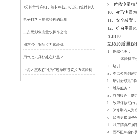
9
、位移测量精
3分钟带你详细了解材料拉力机的力值计算方
10
、变形测量
法
电子材料扭转试验机的应用
11
、安全装置
Sa
12
、机台重量
M
二次元影像测量仪操作指南
XJ810
XJ810
质量保
湘杰提供铜丝拉力试验机
1．保修范围：
用气动夹具好处在那里？
试验机主
2．培训：
上海湘杰教你“七招”选择软包装拉力试验机
a．本试验机到需
b．培训必须达到
3．维修服务：
a．咨询服务：供
b．故障保修期内
c．保修期内人为
d．如需更换设备
4．以下情况不属
a．因不正常操作