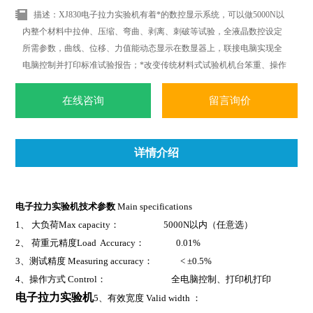
描述：XJ830电子拉力实验机有着*的数控显示系统，可以做5000N以
内整个材料中拉伸、压缩、弯曲、剥离、刺破等试验，全液晶数控设定
所需参数，曲线、位移、力值能动态显示在数显器上，联接电脑实现全
电脑控制并打印标准试验报告；*改变传统材料式试验机机台笨重、操作
复杂、性能单一之缺点。外观采用挤型封板及高级烤漆处理，更显美观
大方。
在线咨询
留言询价
详情介绍
电子拉力实验机
技术参数
Main specifications
1
、 大负荷Max capacity： 5000N以内（任意选）
2
、 荷重元精度Load Accuracy： 0.01%
3
、测试精度 Measuring accuracy： < ±0.5%
4
、操作方式 Control： 全电脑控制、打印机打印
电子拉力实验机
5
、有效宽度 Valid width ：