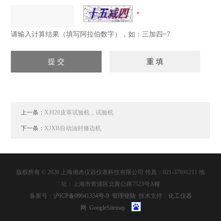
请输入计算结果（填写阿拉伯数字），如：三加四=7
上一条：
XJ828皮革试验机，试验机
下一条：
XJXB自动油封修边机
版权所有 © 2026 上海湘杰仪器仪表科技有限公司 传真：021-37691211 地
址：上海市青浦区北青公路7523号A幢
备案号：
沪ICP备09041334号-9
管理登陆
技术支持：
化工仪器
网
GoogleSitemap