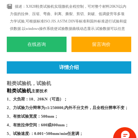
描述：XJ828鞋类试验机实现微机全程控制，可对整个材料20KN以内
力值的拉伸、压缩、弯曲、剥离、撕裂、剪切、刺破、低调疲劳等多项
力学试验,可根据标准ISO.JIS.ASTM.DIN等标准和国外标准进行试验和提
供数据.以windows操作系统使试验数据曲线动态显示,试验数据可以任意
删加,对曲线操作更加简便.轻松.随时随地都可以进行曲线遍历.叠加.分离.
缩放.打印等全电子显示监控.
在线咨询
留言询价
详情介绍
鞋类试验机，试验机
鞋类试验机
主要技术
1
、大负荷：10、20KN（可选）；
2
、力试验力分辩率为±1/250000,内外不分文件，且全程分辨率不变；
3
、有效试验宽度：500mm；
4
、有效拉伸空间：600或800mm；
5
、试验速度:：0.001~500mm/min任意调；