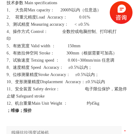
技术参数
Main specifications
1
、
大负荷
Max capacity
：
2000N
以内（任意选）
2
、
荷重元精度
Load Accuracy
：
0.01%
3
、测试精度
Measuring accuracy
：
< ±0.5%
4
、操作方式
Control
：
全数控或电脑控制、打印机打
印
5
、有效宽度
Valid width
：
150mm
6
、有效拉伸空间
Stroke
：
300mm
（根据需要可加高）
7
、试验速度
Tetxing speed
：
0.001~
300mm
/min
任意调
8
、速度精度
Speed Accuracy
：
±0.5%
以内；
9
、位移测量精度
Stroke Accuracy
：
±0.5%
以内；
10
、变形测量精度
Displacement Accuracy
：
±0.5%
以内
11
、安全装置
Safety device
：
电子限位保护，紧急停
止键
Safeguard stroke
12
、机台重量
Main Unit Weight
：
约
45kg
；维修；报价