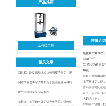
产品推荐
详情介
上海拉力机
瓶盖扭力测试仪；
简单介绍
相关文章
XJSN
是为检测各
特点：
GB/t453-2002 纸和纸板抗张强度的测定（恒
峰值自动解除功能
速加荷法）
上下限设定功能；
湘杰仪器告诉客户塑料力学性能检测用材料
自动关机时间设定
试验机分析及选型
拉力试验机常见问题解答
N.m
、
kgf.cm
、
lbf.
大记忆功能；
怎样做才能正确有效的保养电子拉力试验机
USB
接口输出，
配