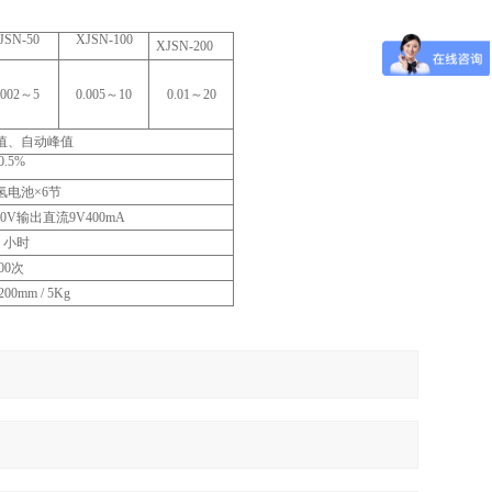
JSN-50
XJSN-100
XJSN-200
.002
～
5
0.005
～
10
0.01
～
20
值、自动峰值
0.5%
氢电池
×6
节
40V
输出直流
9V400mA
0
小时
00
次
200mm / 5Kg