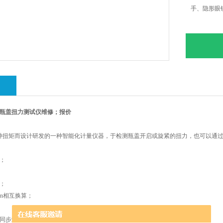
手、隐形眼
绍
瓶盖扭力测试仪维修；报价
种扭矩而设计研发的一种智能化计量仪器，于检测瓶盖开启或旋紧的扭力，也可以通
；
；
in
相互换算；
同步测试软件；