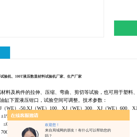
绍
料试验机、100T液压数显材料试验机厂家、生产厂家
属材料及构件的拉伸、压缩、弯曲、剪切等试验，也可用于塑料
油缸下置液压钳口，试验空间可调整。
技术参数：
（WE）-50.XJ（WE）100、XJ（WE）300、XJ（WE）600、X
 ±1%
 ≤0.5%
欢迎您！
来自局域网的朋友！有什么可以帮助您的
00mm
吗？