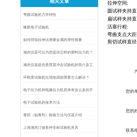
相关文章
拉伸空间: 
圆试样夹持直径:
弯曲试验的力学特性
扁试样夹持直径:
活塞行程: 2
橡胶电子试验机
弯曲支点大距离:
如何得知拉伸法测量金属的弹性模量
剪切试样直径:
湘杰仪器可以为您提供怎样的塑料拉力机？
湘杰仪器提供悬臂梁冲击试验机的简介及工
作原理
环刚度试验机出现电源故障要怎么解决？
电子拉力机和电脑拉力机原来有这么多的不
您的
同
电子试验机的保养方法
您的
膏药（贴膏剂）检验方法与仪器介绍
上海湘杰订做各种非标试验机夹具
联系