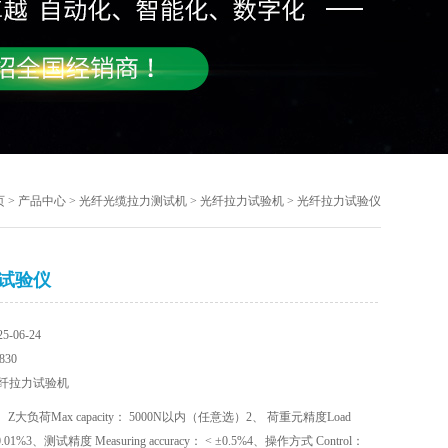
页
>
产品中心
>
光纤光缆拉力测试机
>
光纤拉力试验机
> 光纤拉力试验仪
试验仪
-06-24
30
纤拉力试验机
 Z大负荷Max capacity： 5000N以内（任意选）2、 荷重元精度Load
 0.01%3、测试精度 Measuring accuracy： < ±0.5%4、操作方式 Control：