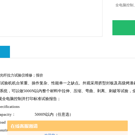
全电脑控制、打
绍
光纤拉力试验仪维修；报价
式试验机机台笨重、操作复杂、性能单一之缺点。外观采用挤型封板及高级烤漆
示系统，可以做
5000N
以内整个材料中拉伸、压缩、弯曲、剥离、刺破等试验，
现全电脑控制并打印标准试验报告；
ecifications
 capacity： 5000N以内（任意选）
ad Accuracy： 0.01%
uring accuracy： < ±0.5%