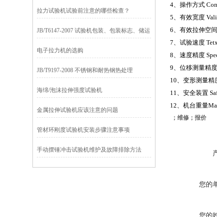
4
、操作方式 
拉力试验机试验前注意的哪些检查？
5
、有效宽度 V
6
、有效拉伸空间
JB/T6147-2007 试验机包装、包装标志、储运
7
、试验速度 Tetx
技术要求
电子拉力机的选购
8
、速度精度 Spe
9
、位移测量精度St
JB/T9197-2008 不锈钢和耐热钢热处理
10
、变形测量精度Dis
海绵/泡沫拉伸强度试验机
11
、安全装置 Sa
12
、机台重量Mai
金属拉伸试验机应该注意的问题
；维修；报价
管材环刚度试验机安装步骤注意事项
手动摆锤冲击试验机维护及故障排除方法
您的
您的