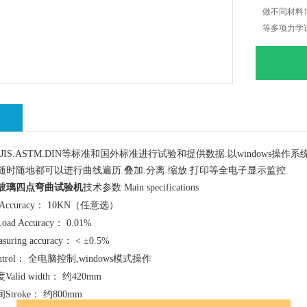
做不同材料
等多项力学试
绍
.JIS.ASTM.DIN等标准和国外标准进行试验和提供数据.以window
.随时随地都可以进行曲线遍历.叠加.分离.缩放.打印等全电子显示监控.
玻璃四点弯曲试验机
技术参数 Main specifications
Accuracy： 10KN（任意选）
 Accuracy： 0.01%
ing accuracy： < ±0.5%
trol： 全电脑控制,windows模式操作
lid width： 约420mm
troke： 约800mm