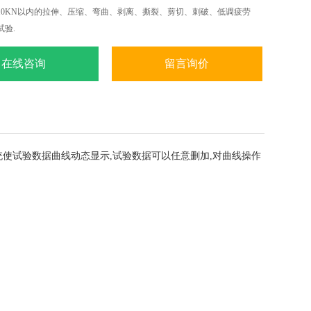
10KN以内的拉伸、压缩、弯曲、剥离、撕裂、剪切、刺破、低调疲劳
验.
在线咨询
留言询价
s操作系统使试验数据曲线动态显示,试验数据可以任意删加,对曲线操作