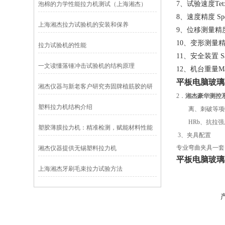
7、试验速度Tetxin
泡棉的力学性能拉力机测试（上海湘杰）
8、速度精度 Spee
上海湘杰拉力试验机的安装和保养
9、位移测量精度St
10、变形测量精度Di
拉力试验机的性能
11、安全装置 Saf
一文读懂落锤冲击试验机的结构原理
12、机台重量Main 
平
板电脑玻璃
湘杰仪器与新老客户研究夯固牌植筋胶的研
2．
湘杰豪华测控
制及性能测试
塑料拉力机结构介绍
离、刺破等项
HRb、抗拉
塑胶薄膜拉力机：精准检测，赋能材料性能
3、夹具配置
评估
专业弯曲夹具一套
湘杰仪器提供无锡塑料拉力机
平
板电脑玻璃
上海湘杰牙刷毛束拉力试验方法