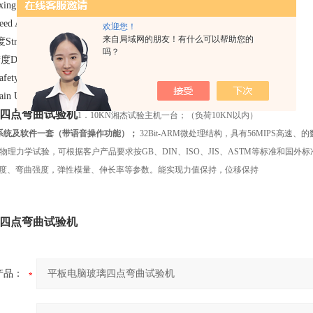
g speed : 0.001~500mm/min
d Accuracy：: ±0.5%以内；
欢迎您！
来自局域网的朋友！有什么可以帮助您的
roke Accuracy： ±0.5%以内；
吗？
splacement Accuracy： ±0.5%以内
ety device： 电子限位保护，紧急停止键 Safeguard stroke
Unit Weight ： 约240kg
四点弯曲试验机
1．
10KN湘杰试验主机一台；（负荷
10KN以内）
系统及软件一套（带语音操作功能）；
32Bit-ARM微处理结构，具有
56MIPS高速
物理力学试验，可根据客户产品要求按GB、DIN、ISO、JIS、ASTM等标准和
强度、弯曲强度，弹性模量、伸长率等参数。能实现力值保持，位移保持
四点弯曲试验机
产品：