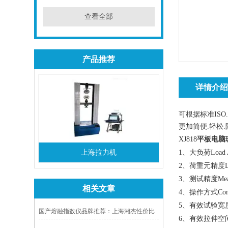
查看全部
产品推荐
详情介
可根据标准ISO
更加简便.轻松
XJ818
平
板电脑
上海拉力机
1、大负荷Load 
2、荷重元精度Load
3、测试精度Measur
相关文章
4、操作方式Con
5、有效试验宽度Va
国产熔融指数仪品牌推荐：上海湘杰性价比
6、有效拉伸空间S
高、售后服务好