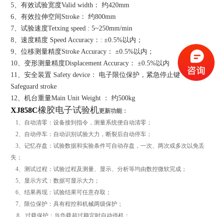
5、有效试验宽度Valid width： 约420mm
6、有效拉伸空间Stroke： 约800mm
7、试验速度Tetxing speed : 5~250mm/min
8、速度精度 Speed Accuracy：: ±0.5%以内；
9、位移测量精度Stroke Accuracy： ±0.5%以内；
10、变形测量精度Displacement Accuracy： ±0.5%以内
11、安全装置 Safety device： 电子限位保护，紧急停止键
Safeguard stroke
12、机台重量Main Unit Weight ： 约500kg
橡胶电子试验机
XJ858C
更新功能：
1、自动清零：设备接到指令，测量系统便自动清零；
2、自动停车：自动识别试验大力，断裂后自动停车；
3、记忆存盘：试验数据和实验条件可自动存盘，一次、两次或多次以免丢
失；
4、测试过程：试验过程及测量、显示、分析等均由数控微软完成；
5、显示方式：数据可显示大力；
6、结果再现：试验结果可任意存取；
7、限位保护：具有程控和机械两级保护；
8、过载保护：当负载超过额定时自动停机；