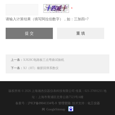
请输入计算结果（填写阿拉伯数字），如：三加四=7
上一条：
XJ828C电路板三点弯曲试验机
下一条：
XJ（HT）橡胶回弹系数仪
版权所有 © 2026 上海湘杰仪器仪表科技有限公司 传真：021-37691211 地
址：上海市青浦区北青公路7523号A幢
备案号：
沪ICP备09041334号-9
管理登陆
技术支持：
化工仪器
网
GoogleSitemap