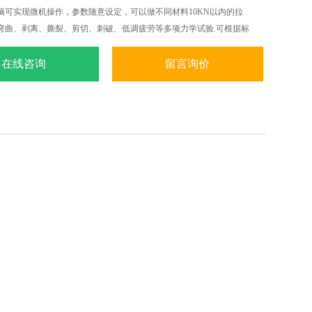
脑可实现微机操作，参数随意设定，可以做不同材料10KN以内的拉
弯曲、剥离、撕裂、剪切、刺破、低调疲劳等多项力学试验.可根据标
S.ASTM.DIN等标准和国外标准进行试验和提供数据.
在线咨询
留言询价