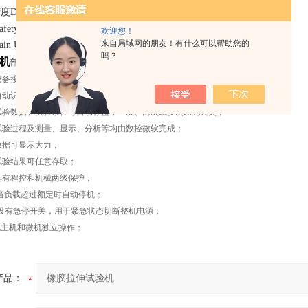
splacement Accuracy： ±0.5%以内
ety device： 电子限位保护，紧急停止键 Safeguard stroke
欢迎您！
来自局域网的朋友！有什么可以帮助您的
Unit Weight ： 约240kg
吗？
机
部分更新功能：
设备接到指令，测量系统便自动清零；
自动识别试验大力，断裂后自动停车；
试验数据和实验条件可自动存盘，一次、两次或多次以免丢失；
试验过程及测量、显示、分析等均由数控微软完成；
数据可显示大力；
试验结果可任意存取；
具有程控和机械两级保护；
当负载超过额定时自动停机；
设有急停开关，用于紧急状态切断整机电源；
现主机和微机独立操作；
产品：