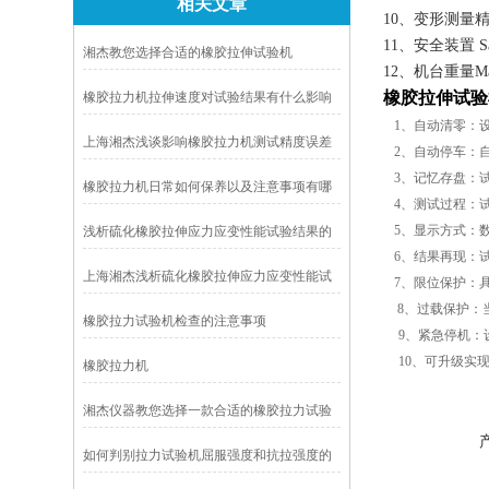
相关文章
10、变形测量精度Di
11、安全装置 Saf
湘杰教您选择合适的橡胶拉伸试验机
12、机台重量Main 
橡胶拉伸试验
橡胶拉力机拉伸速度对试验结果有什么影响
1、自动清零：
上海湘杰浅谈影响橡胶拉力机测试精度误差
2、自动停车：
的原因
3、记忆存盘：
橡胶拉力机日常如何保养以及注意事项有哪
4、测试过程：
些?
5、显示方式：
浅析硫化橡胶拉伸应力应变性能试验结果的
6、结果再现：
影响因素
上海湘杰浅析硫化橡胶拉伸应力应变性能试
7、限位保护：
验结果的影响因素
8、过载保护：
橡胶拉力试验机检查的注意事项
9、紧急停机：
10、可升级实
橡胶拉力机
湘杰仪器教您选择一款合适的橡胶拉力试验
机
如何判别拉力试验机屈服强度和抗拉强度的
区别