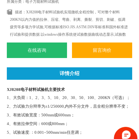
所属分类：电子万能材料试验机
描述：XJ8208电子材料试验机实现微机全程控制，可对整个材料
200KN以内力值的拉伸、压缩、弯曲、剥离、撕裂、剪切、刺破、低调
疲劳等多项力学试验,可根据标准ISO.JIS.ASTM.DIN等标准和国外标准进
行试验和提供数据.以windows操作系统使试验数据曲线动态显示,试验数
据可以任意删加,对曲线操作更加简便.轻松.随时随地都可以进行曲线遍
历.叠加.分离.缩放.打印等全电子显示监控.
在线咨询
留言询价
详情介绍
XJ8208电子材料试验机主要技术
1
、大负荷：1、2、3、5、10、20、30、50、100、200KN（可选）；
2
、力试验力分辩率为±1/250000,内外不分文件，且全程分辨率不变；
3
、有效试验宽度：500mm或600mm；
4
、有效拉伸空间：600或800mm；
5
、试验速度:：0.001~500mm/min任意调；