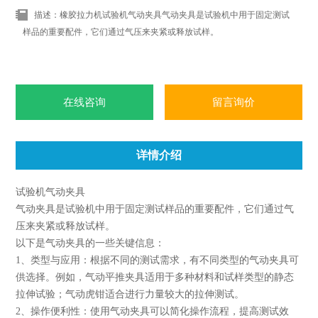
描述：橡胶拉力机试验机气动夹具气动夹具是试验机中用于固定测试
样品的重要配件，它们通过气压来夹紧或释放试样。
在线咨询
留言询价
详情介绍
试验机气动夹具
气动夹具是试验机中用于固定测试样品的重要配件，它们通过气
压来夹紧或释放试样。
以下是气动夹具的一些关键信息：
1、类型与应用：根据不同的测试需求，有不同类型的气动夹具可
供选择。例如，气动平推夹具适用于多种材料和试样类型的静态
拉伸试验；气动虎钳适合进行力量较大的拉伸测试。
2、操作便利性：使用气动夹具可以简化操作流程，提高测试效