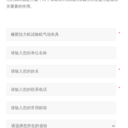
关重要的作用。