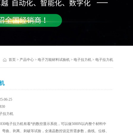
首页
>
产品中心
>
电子万能材料试验机
>
电子拉力机
> 电子拉力机
机
-06-25
30
子拉力机
J830电子拉力机有着*的数控显示系统，可以做5000N以内整个材料中
、弯曲、剥离、刺破等试验，全液晶数控设定所需参数，曲线、位移、