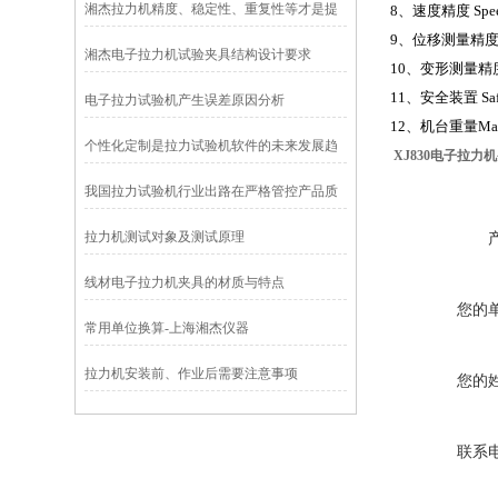
湘杰拉力机精度、稳定性、重复性等才是提
8
、速度精度
Spe
9
、位移测量精
升效率的关键
湘杰电子拉力机试验夹具结构设计要求
10
、变形测量精
11
、安全装置
Sa
电子拉力试验机产生误差原因分析
12
、机台重量
Ma
个性化定制是拉力试验机软件的未来发展趋
XJ830电子拉力机
势
我国拉力试验机行业出路在严格管控产品质
量，提升企业核心竞争力
拉力机测试对象及测试原理
线材电子拉力机夹具的材质与特点
您的
常用单位换算-上海湘杰仪器
拉力机安装前、作业后需要注意事项
您的
联系