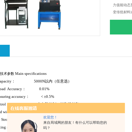
力值能动态
变传统材料
高级烤漆处
绍
Main specifications
机
技术参数
apacity
：
5000N
以内（任意选）
oad Accuracy
：
0.01%
suring accuracy
：
< ±0.5%
trol
：
全电脑控制、打印机打印
id width
：
150mm
欢迎您！
间
Stroke
：
800mm
（根据需要可加高）
来自局域网的朋友！有什么可以帮助您的
xing speed
：
0.001~500mm/min
任意调
吗？