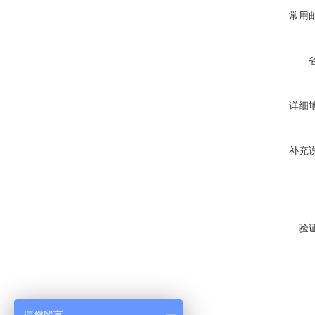
常用
详细
补充
验