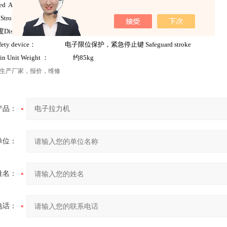
ed Accuracy
：
±0.5%
以内；
度
Stroke Accuracy
：
±0.5%
以内；
度
Displacement Accuracy
：
±0.5%
以内
fety device
：
电子限位保护，紧急停止键
Safeguard stroke
in Unit Weight
：
约
85kg
生产厂家，报价，维修
产品：
单位：
姓名：
电话：