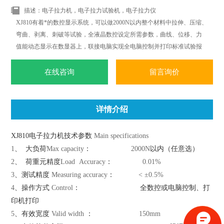
描述：电子拉力机，电子拉力试验机，电子拉力仪
XJ810有着*的数控显示系统，可以做2000N以内整个材料中拉伸、压缩、
弯曲、剥离、刺破等试验，全液晶数控设定所需参数，曲线、位移、力
值能动态显示在数显器上，联接电脑实现全电脑控制并打印标准试验报
告；*改变传统材料式试验机机台笨重、操作复杂、性能单一之缺点。外
观采用挤型封板及高级烤漆处理，更显美观大方。
在线咨询
留言询价
详情介绍
XJ810电子拉力机技术参数
Main specifications
1
、
大负荷
Max capacity
：
2000N
以内（任意选）
2
、
荷重元精度
Load Accuracy
：
0.01%
3
、测试精度
Measuring accuracy
：
< ±0.5%
4
、操作方式
Control
：
全数控或电脑控制、打
印机打印
5
、有效宽度
Valid width
：
150mm