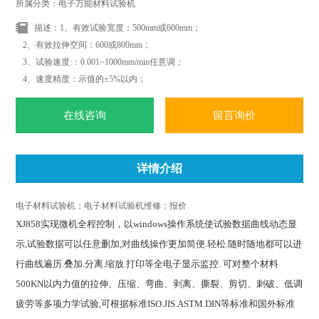
所属分类：电子万能材料试验机
描述：1、有效试验宽度：500mm或600mm；
2、有效拉伸空间：600或800mm；
3、试验速度:：0.001~1000mm/min任意调；
4、速度精度：示值的±5%以内；
5、位移测量精度：示值的±0.5%以内；
6、变形测量精度：示值的±0.5%以内；
在线咨询
留言询价
详情介绍
电子材料试验机；电子材料试验机维修；报价
XJ858
实现微机全程控制，以windows操作系统使试验数据曲线动态显
示,试验数据可以任意删加,对曲线操作更加简便.轻松.随时随地都可以进
行曲线遍历.叠加.分离.缩放.打印等全电子显示监控. 可对整个材料
500KN以内力值的拉伸、压缩、弯曲、剥离、撕裂、剪切、刺破、低调
疲劳等多项力学试验,可根据标准ISO.JIS.ASTM.DIN等标准和国外标准