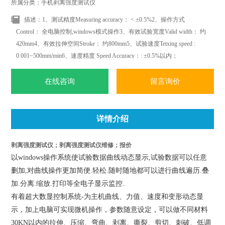
所属分类：手机剥离强度测试仪
描述：1、测试精度Measuring accuracy： < ±0.5%2、操作方式
Control： 全电脑控制,windows模式操作3、有效试验宽度Valid width： 约
420mm4、有效拉伸空间Stroke： 约800mm5、试验速度Tetxing speed :
0.001~500mm/min6、速度精度 Speed Accuracy：: ±0.5%以内；
在线咨询
留言询价
详情介绍
剥离强度测试仪；剥离强度测试仪维修；报价
以windows操作系统使试验数据曲线动态显示,试验数据可以任意
删加,对曲线操作更加简便.轻松.随时随地都可以进行曲线遍历.叠
加.分离.缩放.打印等全电子显示监控.
有着超大数显控制系统-为主机曲线、力值、速度和变形动态显
示，加上电脑可实现微机操作，参数随意设定，可以做不同材料
30KN以内的拉伸、压缩、弯曲、剥离、撕裂、剪切、刺破、低调