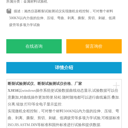
所属分类：金属材料试验机
描述：湘杰仪器断裂试验测试仪实现微机全程控制，可对整个材料
500KN以内力值的拉伸、压缩、弯曲、剥离、撕裂、剪切、刺破、低调
疲劳等多项力学试验
在线咨询
留言询价
详情介绍
+
断裂试验测试仪、断裂试验测试仪价格、厂家
XJ858
以windows操作系统使试验数据曲线动态显示,试验数据可以任
意删加,对曲线操作更加简便.轻松.随时随地都可以进行曲线遍历.叠加.
分离.缩放.打印等全电子显示监控.
实现
微机全程控制，
可对整个材料5
00KN以内力值的
拉伸、压缩、弯
曲、剥离、撕裂、剪切、刺破、低调疲劳等多项力学试验,可根据标准
ISO.JIS.ASTM.DIN等标准和国外标准进行试验和提供数据.