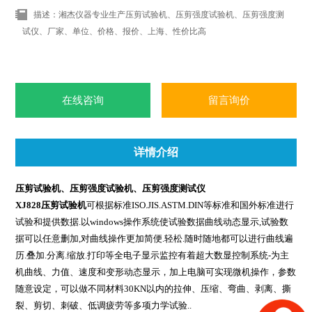
描述：湘杰仪器专业生产压剪试验机、压剪强度试验机、压剪强度测
试仪、厂家、单位、价格、报价、上海、性价比高
在线咨询
留言询价
详情介绍
压剪试验机、压剪强度试验机、压剪强度测试仪
XJ828压剪试验机
可根据标准ISO.JIS.ASTM.DIN等标准和国外标准进行
试验和提供数据.以windows操作系统使试验数据曲线动态显示,试验数
据可以任意删加,对曲线操作更加简便.轻松.随时随地都可以进行曲线遍
历.叠加.分离.缩放.打印等全电子显示监控
有着
超大数显控制系统-为主
机曲线、力值、速度和变形动态显示，加上电脑可实现微机操作，参数
随意设定，可以做不同材料30KN以内的
拉伸、压缩、弯曲、剥离、撕
裂、剪切、刺破、低调疲劳等多项力学试验..