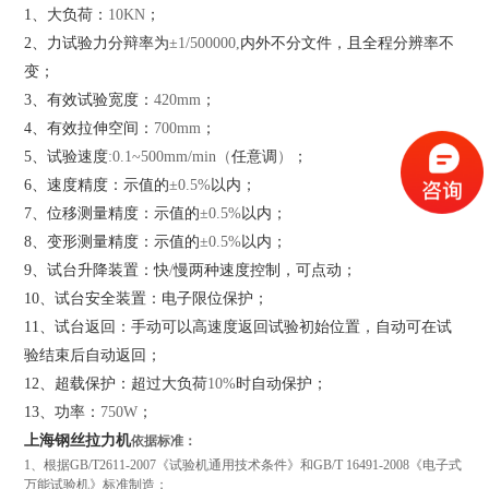
1
、大负荷：
10
KN
；
2
、力试验力分辩率为
±1/500000,
内外不分文件，且全程分辨率不
变；
3
、有效试验宽度：
420mm
；
4
、有效拉伸空间：
700mm
；
5
、试验速度
:
0.1~
500mm
/min（
任意调
）
；
6
、速度精度：示值的
±0.5%
以内；
7
、位移测量精度：示值的
±0.5%
以内；
8
、变形测量精度：示值的
±0.5%
以内；
9
、试台升降装置：快
/
慢两种速度控制，可点动；
10
、试台安全装置：电子限位保护；
11
、试台返回：手动可以高速度返回试验初始位置，自动可在试
验结束后自动返回；
12
、超载保护：超过大负荷
10%
时自动保护；
13
、功率：
750W
；
上海钢丝拉力机
依据标准：
1、
根据
GB/T2611-2007
《试验机通用技术条件》和
GB/T 16491-2008
《电子式
万能试验机》标准制造；