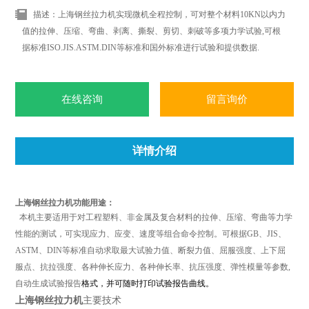
描述：上海钢丝拉力机实现微机全程控制，可对整个材料10KN以内力
值的拉伸、压缩、弯曲、剥离、撕裂、剪切、刺破等多项力学试验,可根
据标准ISO.JIS.ASTM.DIN等标准和国外标准进行试验和提供数据.
在线咨询
留言询价
详情介绍
上海钢丝拉力机
功能用途：
本机主要适用于对工程塑料、非金属及复合材料的拉伸、压缩、弯曲等力学
性能的测试，可实现应力、应变、速度等组合命令控制。可根据GB、JIS、
ASTM、DIN等标准
自动求取最大试验力值、断裂力值、屈服强度、上下屈
服点、抗拉强度、各种伸长应力、各种伸长率、抗压强度、弹性模量等参数
,
自动生成试验报告
格式，并可随时打印试验报告曲线。
上海钢丝拉力机
主要技术