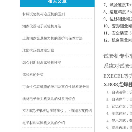
相关文章
7、试验速度Tetxin
8、速度精度 Spee
材料试验机与液压机的区别
9、位移测量精度St
10、变形测量精度Di
湘杰仪器电子试验机介绍
11、安全装置 Saf
上海湘杰金属拉力机的维护与保养方法
12、机台重量Main 
球团抗压强度测定仪
试验机专业
怎么判断剥离试验机性能
系统对试验
试验机的分类
EXECEL
等
XJ838点
可食性包装薄膜的应用及重点性能检测分析
1、自动清零：
线材电子拉力机夹具的材质与特点
2、自动停车：
3、记忆存盘：
XJ818瓦楞纸板边压环压仪，上海湘杰瓦楞纸
4、测试过程：
板边压环压仪
5、显示方式：
电子材料试验机夹具的介绍
6、结果再现：