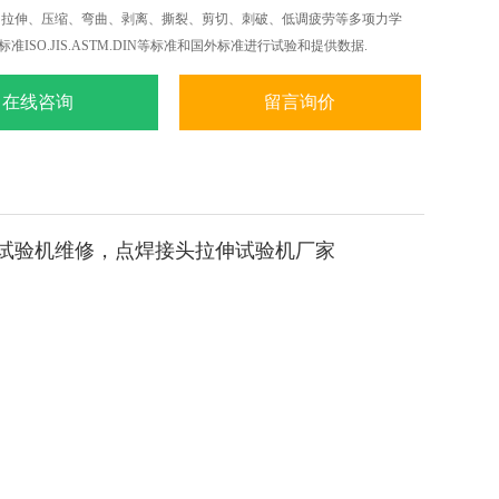
内的拉伸、压缩、弯曲、剥离、撕裂、剪切、刺破、低调疲劳等多项力学
标准ISO.JIS.ASTM.DIN等标准和国外标准进行试验和提供数据.
在线咨询
留言询价
试验机
维修，
点焊接头拉伸试验机
厂家