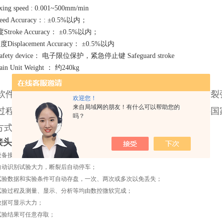
g speed : 0.001~500mm/min
d Accuracy：: ±0.5%以内；
roke Accuracy： ±0.5%以内；
splacement Accuracy： ±0.5%以内
ety device： 电子限位保护，紧急停止键 Safeguard stroke
Unit Weight ： 约240kg
软件实现自动求取弹性模量、屈服强度、抗拉强度、断裂
欢迎您！
来自局域网的朋友！有什么可以帮助您的
过程的控制和数据处理符合相应金属材料与非金属材料国
吗？
方式。
焊接头拉伸试验机
更新功能：
设备接到指令，测量系统便自动清零；
自动识别试验大力，断裂后自动停车；
试验数据和实验条件可自动存盘，一次、两次或多次以免丢失；
试验过程及测量、显示、分析等均由数控微软完成；
数据可显示大力；
试验结果可任意存取；