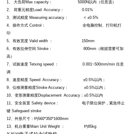
1
、
大负荷
Max capacity
：
5000N
以内（任意选）
2
、
荷重元精度
Load Accuracy
：
0.01%
3
、测试精度
Measuring accuracy
：
< ±0.5%
4
、操作方式
Control
：
全电脑控制、打印机打
印
5
、有效宽度
Valid width
：
150mm
6
、有效拉伸空间
Stroke
：
800mm
（根据需要可加
高）
7
、试验速度
Tetxing speed
：
0.001~
500mm
/min
任意
调
8
、速度精度
Speed Accuracy
：
±0.5%
以内；
9
、位移测量精度
Stroke Accuracy
：
±0.5%
以内；
10
、变形测量精度
Displacement Accuracy
：
±0.5%
以内
11
、安全装置
Safety device
：
电子限位保护，紧急停止
键
Safeguard stroke
12
、外形尺寸：约
560*350*
1600mm
13
、机台重量
Main Unit Weight
：
约
85kg