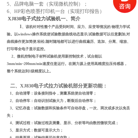
5
、品牌电脑一套（实现微机控制）；
6
、
HP
彩色喷墨打印机一台（实现打印报告）
XJ830电子式拉力试验机
一、简介
1
、该机针对性整个产品受到时间、应力、应变等情况的 物理力学试
验。以
windows
操作系统使试验数据曲线动态显示
,
试验数据可以任意删加
,
对
曲线操作更加简便
.
轻松
.
随时随地都可以进行曲线遍历、迭加、分离、缩放、
打印等全电子显示监控。
2
、微机控制电子材料试验机使用新控制技术，试台能以
3
mm/min~200mm/min速度任意运行。在测力源上使用高精度拉压传感器，
整个系统达到1级精度以上。
二、XJ830电子式拉力试验机部分更新功能：
1
、自动清零：设备接到指令，测量系统便自动清零；
2
、自动停车：自动识别试验大力，断裂后自动停车；
3
、记忆存盘：试验数据和实验条件可自动存盘，一次、两次或多次以免丢
失；
4
、测试过程：试验过程及测量、显示、分析等均由数控微软完成；
5
、显示方式：数据可显示大力；
6
、结果再现：试验结果可任意存取；