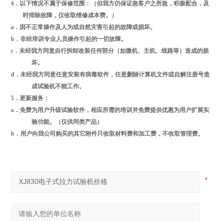
4
．以下情况不属于保修范围：（但我方仍保证急客户之所急，积极配合，及
时排除故障，仅收取维修成本费。）
a
．因不正常操作及人为或自然灾害引起的故障或损坏。
b
．非经培训专业人员操作引起的一切故障。
c
．未经我方同意自行拆卸改装任何部分（如微机、主机、线路等）造成的损
坏。
d
．未经我方同意任意安装有病毒软件，任意删除计算机文件或自解注册号造
成试验机不能工作。
5
．更新服务：
a
．免费为用户升级试验软件，相应所需的培训并免费提供优惠为用户扩展实
验功能。（仅供同类产品）
b
．用户向我公司购买的其它附件只收取材料费和加工费，不收取管理费。