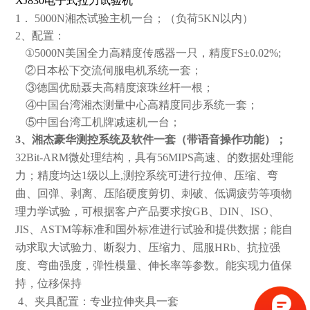
XJ830电子式拉力试验机
1．
5000N
湘杰试验主机一台；（负荷
5KN
以内）
2
、配置：
①
5000N
美国全力高精度传感器一只，精度
FS
±
0.02%;
②日本松下交流伺服电机系统一套；
③德国优励聂夫高精度滚珠丝杆一根；
④中国台湾湘杰测量中心高精度同步系统一套；
⑤
中国台湾工机牌减速机一台；
3
、湘杰豪华测控系统及软件一套（带语音操作功能）；
32Bit-ARM
微处理结构，具有
56MIPS
高速、的数据处理能
力；精度均达
1
级以上
,
测控系统可进行拉伸、压缩、弯
曲、回弹、剥离、压陷硬度剪切、刺破、低调疲劳等项物
理力学试验，可根据客户产品要求按
GB
、
DIN
、
ISO
、
JIS
、
ASTM
等标准和国外标准进行试验和提供数据；能自
动求取大试验力、断裂力、压缩力、屈服
HRb
、抗拉强
度、弯曲强度，弹性模量、伸长率等参数。
能实现力值保
持，位移保持
4
、夹具配置：专业拉伸夹具一套