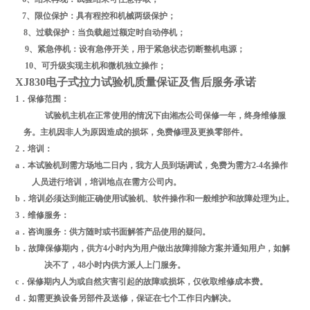
7
、限位保护：具有程控和机械两级保护；
8
、
过载保护：当负载超过额定时自动停机；
9
、紧急停机：设有急停开关，用于紧急状态切断整机电源；
10
、可升级实现主机和微机独立操作；
XJ830电子式拉力试验机质量保证及售后服务承诺
1
．保修范围：
试验机主机在正常使用的情况下由湘杰公司保修一年，终身维修服
务。主机因非人为原因造成的损坏，免费修理及更换零部件。
2
．培训：
a
．本试验机到需方场地二日内，我方人员到场调试，免费为需方
2-4
名操作
人员进行培训，培训地点在需方公司内。
b
．培训必须达到能正确使用试验机、软件操作和一般维护和故障处理为止。
3
．维修服务：
a
．咨询服务：供方随时或书面解答产品使用的疑问。
b
．故障保修期内，供方
4
小时内为用户做出故障排除方案并通知用户，如解
决不了，
48
小时内供方派人上门服务。
c
．保修期内人为或自然灾害引起的故障或损坏，仅收取维修成本费。
d
．如需更换设备另部件及送修，保证在七个工作日内解决。