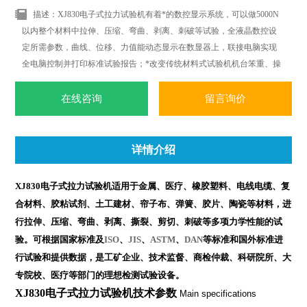
描述：XJ830电子式拉力试验机有着*的数控显示系统，可以做5000N
以内整个材料中拉伸、压缩、弯曲、剥离、刺破等试验，全液晶数控设
定所需参数，曲线、位移、力值能动态显示在数显器上，联接电脑实现
全电脑控制并打印标准试验报告；*改变传统材料式试验机机台笨重、操
作复杂、性能单一之缺点。外观采用挤型封板及高级烤漆处理，更显美
观大方。
在线咨询
留言询价
详情介绍
XJ830电子式拉力试验机适用于金属、医疗、橡胶塑料、电线电缆、复
合材料、胶粘试剂、土工建材、帘子布、弹簧、胶片、陶瓷等材料，进
行拉伸、压缩、弯曲、剥离、撕裂、剪切、刺破等多项力学性能的试
验。可根据国家标准及
ISO
、
JIS
、
ASTM
、
DAN
等标准和国外标准进
行试验和提供数据，是工矿企业、技术监督、商检仲裁、科研院所、大
专院校、医疗等部门的理想检测试验设备。
XJ830电子式拉力试验机
技术参数
Main specifications