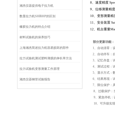
8
、速度精度 Spe
湘杰仪器提供电子拉力机
9
、位移测量精度St
10
、变形测量精度Dis
数显拉力机SH和HP的区别
11
、安全装置 Sa
橡胶拉力机的特点介绍
12
、机台重量Mai
材料试验机的保养技巧
部分更新功能：
上海湘杰简述拉力机容易损坏的部件
1、自动清零：
2、自动停车：
拉力试验机测试塑料薄膜的伸长率方法
3、记忆存盘：
4、测试过程：
拉力试验机变形测量工作原理
5、显示方式：
6、结果再现：
湘杰仪器钢管试验报告
7、限位保护：
8、过载保护：
9、紧急停机：
10、可升级实