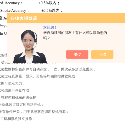
ed Accuracy： ±0.5%以内；
roke Accuracy： ±0.5%以内；
placement Accuracy：±0.5%以内
fety device： 电子限位保护，紧急停止键 Safeguard stroke
欢迎您！
来自局域网的朋友！有什么可以帮助您的
n Unit Weight ： 约85kg
吗？
设备接到指令，测量系统便自动清零；
自动识别试验大力，断裂后自动停车；
试验数据和实验条件可自动存盘，一次、两次或多次以免丢失；
试验过程及测量、显示、分析等均由数控微软完成；
数据可显示大力；
试验结果可任意存取；
具有程控和机械两级保护；
当负载超过额定时自动停机；
设有急停开关，用于紧急状态切断整机电源；
现主机和微机独立操作；