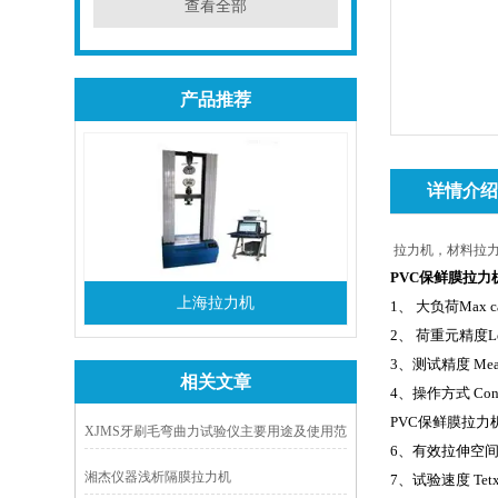
查看全部
产品推荐
详情介
拉力机，材料拉力
PVC保鲜膜拉力
上海拉力机
1
、 大负荷Max
2
、 荷重元精度Lo
3
、测试精度 Meas
相关文章
4
、操作方式 
PVC保鲜膜拉力
XJMS牙刷毛弯曲力试验仪主要用途及使用范
6
、有效拉伸空间
围
湘杰仪器浅析隔膜拉力机
7
、试验速度 Tetx