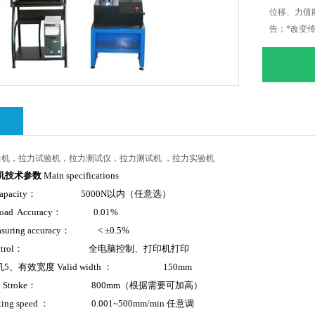
位移、力值
告；*改变
型封板及高
绍
机，拉力试验机，拉力测试仪，拉力测试机 ，拉力实验机
机
技术参数
Main specifications
 capacity： 5000N以内（任意选）
ad Accuracy： 0.01%
uring accuracy： < ±0.5%
Control： 全电脑控制、打印机打印
机
5
、有效宽度 Valid width ： 150mm
 Stroke： 800mm（根据需要可加高）
ing speed ： 0.001~500mm/min 任意调