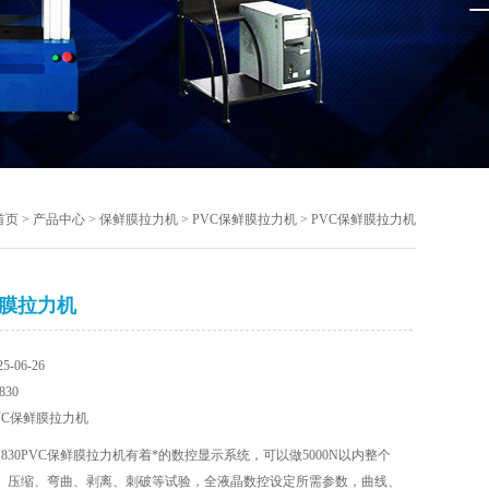
首页
>
产品中心
>
保鲜膜拉力机
>
PVC保鲜膜拉力机
> PVC保鲜膜拉力机
鲜膜拉力机
-06-26
30
VC保鲜膜拉力机
J830PVC保鲜膜拉力机有着*的数控显示系统，可以做5000N以内整个
、压缩、弯曲、剥离、刺破等试验，全液晶数控设定所需参数，曲线、