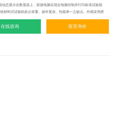
能动态显示在数显器上，联接电脑实现全电脑控制并打印标准试验报
传统材料式试验机机台笨重、操作复杂、性能单一之缺点。外观采用挤
级烤漆处理，更显美观大方。
在线咨询
留言询价