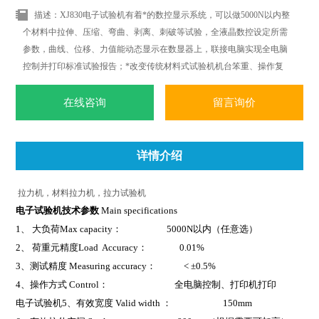
描述：XJ830电子试验机有着*的数控显示系统，可以做5000N以内整
个材料中拉伸、压缩、弯曲、剥离、刺破等试验，全液晶数控设定所需
参数，曲线、位移、力值能动态显示在数显器上，联接电脑实现全电脑
控制并打印标准试验报告；*改变传统材料式试验机机台笨重、操作复
杂、性能单一之缺点。外观采用挤型封板及高级烤漆处理，更显美观大
方。
在线咨询
留言询价
详情介绍
拉力机，材料拉力机，拉力试验机
电子试验机
技术参数
Main specifications
1
、 大负荷Max capacity： 5000N以内（任意选）
2
、 荷重元精度Load Accuracy： 0.01%
3
、测试精度 Measuring accuracy： < ±0.5%
4
、操作方式 Control： 全电脑控制、打印机打印
电子试验机
5
、有效宽度 Valid width ： 150mm