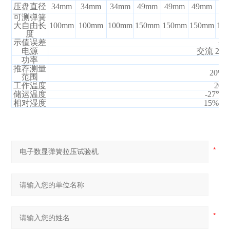
压盘直径
34mm
34mm
34mm
49mm
49mm
49mm
49
可测弹簧
大自由长
100mm
100mm
100mm
150mm
150mm
150mm
15
度
示值误差
±0
电源
交流 220
功率
1
推荐测量
20%~
范围
工作温度
20±
储运温度
-27℃
～
相对湿度
15%
～