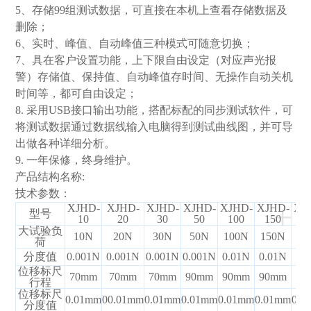
5
、存储
99
组测试数据，可直接在本机上查看存储数据及
删除；
6
、实时、峰值、自动峰值三种模式可随意切换；
7
、具在客户设置功能，上下限自由设定（对应声光报
警）存储值、保持值、自动峰值存时间、无操作自动关机
时间等，都可自由设定；
8.
采用
USB
接口输出功能，搭配标配的同步测试软件，可
将测试数据通过数据线输入电脑得到测试曲线图，并可导
出做各种详细分析。
9.
一年保修，终身维护。
产品结构名称:
技术参数：
+
XJHD-
XJHD-
XJHD-
XJHD-
XJHD-
XJHD-
XJ
型号
10
20
30
50
100
150
2
大试验负
10N
20N
30N
50N
100N
150N
20
荷
分度值
0.001N
0.001N
0.001N
0.001N
0.01N
0.01N
0.
位移标尺
70mm
70mm
70mm
90mm
90mm
90mm
90
行程
位移标尺
0.01mm
00.01mm
0.01mm
0.01mm
0.01mm
0.01mm
0.0
分度值