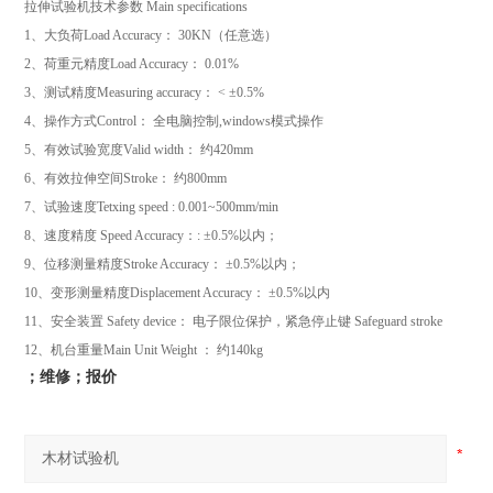
拉伸试验机
技术参数
Main specifications
1
、大负荷
Load Accuracy
：
30KN
（任意选）
2
、荷重元精度
Load Accuracy
：
0.01%
3
、测试精度
Measuring accuracy
：
< ±0.5%
4
、操作方式
Control
： 全电脑控制
,windows
模式操作
5
、有效试验宽度
Valid width
： 约
420mm
6
、有效拉伸空间
Stroke
： 约
800mm
7
、试验速度
Tetxing speed : 0.001~500mm/min
8
、速度精度
Speed Accuracy
：
: ±0.5%
以内；
9
、位移测量精度
Stroke Accuracy
：
±0.5%
以内；
10
、变形测量精度
Displacement Accuracy
：
±0.5%
以内
11
、安全装置
Safety device
： 电子限位保护，紧急停止键
Safeguard stroke
12
、机台重量
Main Unit Weight
： 约
140kg
；维修；报价