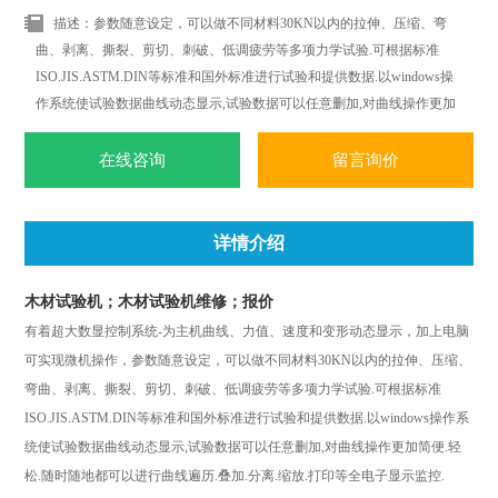
描述：参数随意设定，可以做不同材料30KN以内的拉伸、压缩、弯
曲、剥离、撕裂、剪切、刺破、低调疲劳等多项力学试验.可根据标准
ISO.JIS.ASTM.DIN等标准和国外标准进行试验和提供数据.以windows操
作系统使试验数据曲线动态显示,试验数据可以任意删加,对曲线操作更加
简便.轻松.随时随地都可以进行曲线遍历.叠加.分离.缩放.打印等全电子显
示监控.
在线咨询
留言询价
详情介绍
木材试验机；木材试验机维修；报价
有着超大数显控制系统
-
为主机曲线、力值、速度和变形动态显示，加上电脑
可实现微机操作，参数随意设定，可以做不同材料
30KN
以内的拉伸、压缩、
弯曲、剥离、撕裂、剪切、刺破、低调疲劳等多项力学试验
.
可根据标准
ISO.JIS.ASTM.DIN
等标准和国外标准进行试验和提供数据
.
以
windows
操作系
统使试验数据曲线动态显示
,
试验数据可以任意删加
,
对曲线操作更加简便
.
轻
松
.
随时随地都可以进行曲线遍历
.
叠加
.
分离
.
缩放
.
打印等全电子显示监控
.