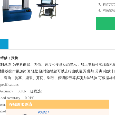
3、操作方式C
4、有效试验宽度
5、有效拉伸空
绍
仪维修；
报价
控制系统
-
为主机曲线、力值、速度和变形动态显示，加上电脑可实现微机
对曲线操作更加简便
.
轻松
.
随时随地都可以进行曲线遍历
.
叠加
.
分离
.
缩放
.
缩、弯曲、剥离、撕裂、剪切、刺破、低调疲劳等多项力学试验
.
可根据标
pecifications
Accuracy
：
30KN
（任意选）
Load Accuracy
：
0.01%
suring accuracy
：
< ±0.5%
trol
： 全电脑控制
,windows
模式操作
欢迎您！