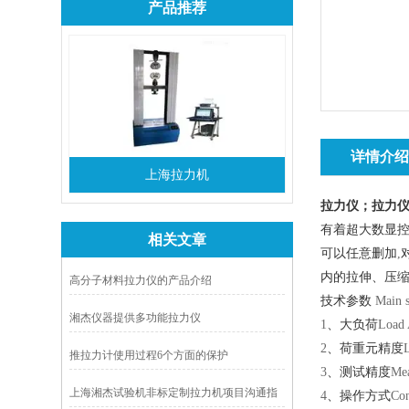
产品推荐
详情介
上海拉力机
拉力仪；
拉力
有着超大数显
相关文章
可以任意删加
,
内的拉伸、压
高分子材料拉力仪的产品介绍
技术参数
Main s
湘杰仪器提供多功能拉力仪
1
、大负荷
Load 
2
、荷重元精度
推拉力计使用过程6个方面的保护
3
、测试精度
Mea
上海湘杰试验机非标定制拉力机项目沟通指
4
、操作方式
Con