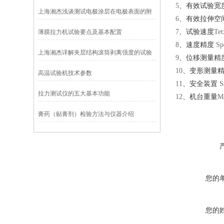
5
、有效试验宽
南
上海湘杰浅谈测试电极涂层在电极表面的附
6
、有效拉伸空
着牢度
7
、试验速度
Tet
薄膜拉力机试验要点及基本配置
8
、速度精度
Sp
上海湘杰详解夹层结构滚筒剥离强度的试验
9
、位移测量精
方法
10
、变形测量
高温试验机技术参数
11
、安全装置
Sa
拉力测试仪的五大基本功能
12
、机台重量
M
膏药（贴膏剂）检验方法与仪器介绍
您的
您的