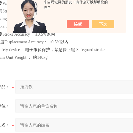
来自局域网的朋友！有什么可以帮助您的
度
Valid width
： 约
420mm
吗？
间
Stroke
： 约
800mm
xing speed : 0.001~500mm/min
eed Accuracy
：
: ±0.5%
以内；
度
Stroke Accuracy
：
±0.5%
以内；
精度
Displacement Accuracy
：
±0.5%
以内
fety device
： 电子限位保护，紧急停止键
Safeguard stroke
ain Unit Weight
： 约
140kg
产品：
单位：
姓名：