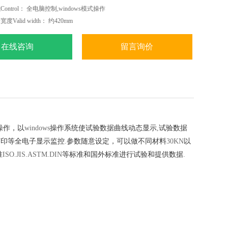
ontrol： 全电脑控制,windows模式操作
Valid width： 约420mm
间Stroke： 约800mm
在线咨询
留言询价
操作，以
windows
操作系统使试验数据曲线动态显示
,
试验数据
打印等全电子显示监控
.
参数随意设定，可以做不同材料
30KN
以
准
ISO.JIS.ASTM.DIN
等标准和国外标准进行试验和提供数据
.