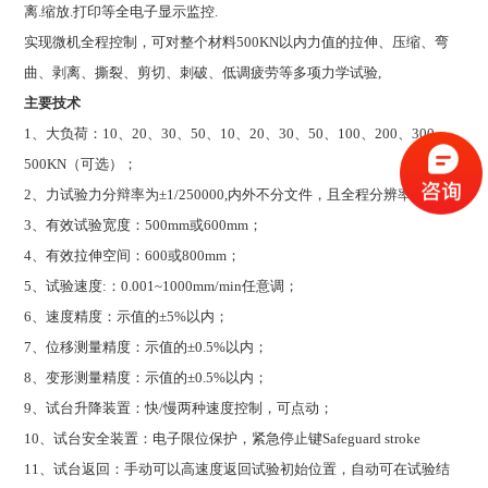
离.缩放.打印等全电子显示监控.
实现微机全程控制，可对整个材料500KN以内力值的拉伸、压缩、弯
曲、剥离、撕裂、剪切、刺破、低调疲劳等多项力学试验,
主要技术
1
、大负荷：10、20、30、50、10、20、30、50、100、200、300、
500KN（可选）；
2
、力试验力分辩率为±1/250000,内外不分文件，且全程分辨率不变；
3
、有效试验宽度：500mm或600mm；
4
、有效拉伸空间：600或800mm；
5
、试验速度:：0.001~1000mm/min任意调；
6
、速度精度：示值的±5%以内；
7
、位移测量精度：示值的±0.5%以内；
8
、变形测量精度：示值的±0.5%以内；
9
、试台升降装置：快/慢两种速度控制，可点动；
10
、试台安全装置：电子限位保护，紧急停止键Safeguard stroke
11
、试台返回：手动可以高速度返回试验初始位置，自动可在试验结